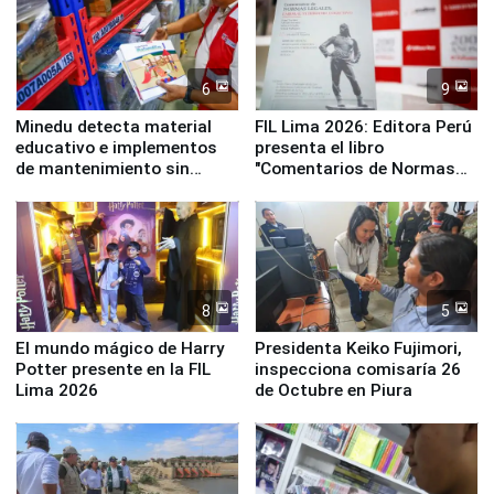
6
9
Minedu detecta material
FIL Lima 2026: Editora Perú
educativo e implementos
presenta el libro
de mantenimiento sin
"Comentarios de Normas
distribuir en almacenes de
Legales: Laboral Vl .
la UGEL 2
Derecho Colectivo"
8
5
El mundo mágico de Harry
Presidenta Keiko Fujimori,
Potter presente en la FIL
inspecciona comisaría 26
Lima 2026
de Octubre en Piura