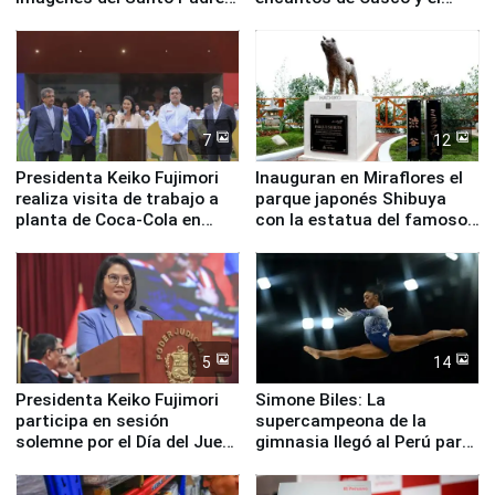
en su labor pastoral en
Valle Sagrado
nuestro país
7
12
Presidenta Keiko Fujimori
Inauguran en Miraflores el
realiza visita de trabajo a
parque japonés Shibuya
planta de Coca-Cola en
con la estatua del famoso
Pucusana
perro Hachiko
5
14
Presidenta Keiko Fujimori
Simone Biles: La
participa en sesión
supercampeona de la
solemne por el Día del Juez
gimnasia llegó al Perú para
y la Jueza
empezar cuenta regresiva a
Panamericanos Lima 2027