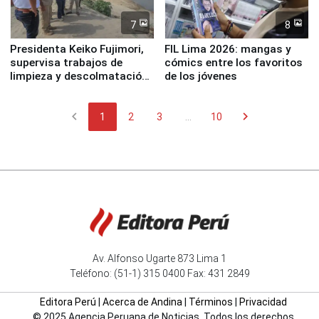
7
8
Presidenta Keiko Fujimori,
FIL Lima 2026: mangas y
supervisa trabajos de
cómics entre los favoritos
limpieza y descolmatación
de los jóvenes
en río Piura
chevron_left
chevron_right
1
2
3
...
10
Av. Alfonso Ugarte 873 Lima 1
Teléfono: (51-1) 315 0400 Fax: 431 2849
Editora Perú
|
Acerca de Andina
|
Términos
|
Privacidad
© 2025 Agencia Peruana de Noticias. Todos los derechos