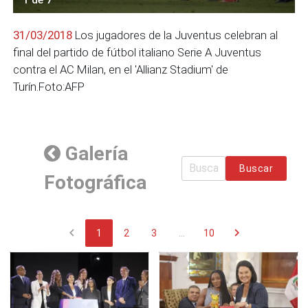
31/03/2018
Los jugadores de la Juventus celebran al
final del partido de fútbol italiano Serie A Juventus
contra el AC Milan, en el 'Allianz Stadium' de
Turín.Foto:AFP
Galería
Buscar
Fotográfica
chevron_left
chevron_right
1
2
3
...
10