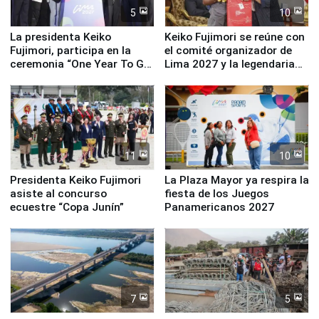
5
10
La presidenta Keiko
Keiko Fujimori se reúne con
Fujimori, participa en la
el comité organizador de
ceremonia “One Year To Go
Lima 2027 y la legendaria
de Lima 2027”
Simone Biles
11
10
Presidenta Keiko Fujimori
La Plaza Mayor ya respira la
asiste al concurso
fiesta de los Juegos
ecuestre “Copa Junín”
Panamericanos 2027
7
5