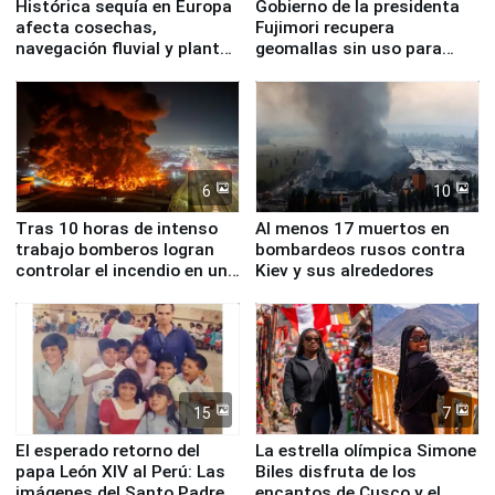
Histórica sequía en Europa
Gobierno de la presidenta
afecta cosechas,
Fujimori recupera
navegación fluvial y plantas
geomallas sin uso para
nucleares
proteger Santa Eulalia ante
Fenómeno El Niño
6
10
Tras 10 horas de intenso
Al menos 17 muertos en
trabajo bomberos logran
bombardeos rusos contra
controlar el incendio en una
Kiev y sus alrededores
planta química de Santiago
de Chile
15
7
El esperado retorno del
La estrella olímpica Simone
papa León XIV al Perú: Las
Biles disfruta de los
imágenes del Santo Padre
encantos de Cusco y el