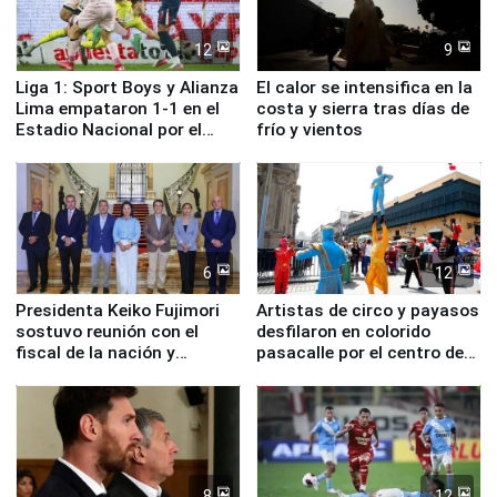
12
9
Liga 1: Sport Boys y Alianza
El calor se intensifica en la
Lima empataron 1-1 en el
costa y sierra tras días de
Estadio Nacional por el
frío y vientos
Torneo Clausura
6
12
Presidenta Keiko Fujimori
Artistas de circo y payasos
sostuvo reunión con el
desfilaron en colorido
fiscal de la nación y
pasacalle por el centro de
ministros de Estado
Lima
8
12