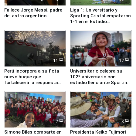
Fallece Jorge Messi, padre
Liga 1: Universitario y
del astro argentino
Sporting Cristal empataron
1-1 en el Estadio
Monumental
11
12
Perú incorpora a su flota
Universitario celebra su
nuevo buque que
102º aniversario con
fortalecerá la respuesta
estadio lleno ante Sporting
ante el fenómeno El Niño
Cristal
7
8
Simone Biles comparte en
Presidenta Keiko Fujimori