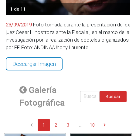
1 de 11
23/09/2019
Foto tomada durante la presentación del ex
juez César Hinostroza ante la Fiscalia , en el marco de la
investigación por la realización de cócteles organizados
por FF. Foto: ANDINA/Jhony Laurente
Descargar Imagen
Galería
Buscar
Fotográfica
chevron_left
chevron_right
1
2
3
...
10