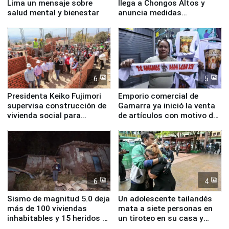
Lima un mensaje sobre
llega a Chongos Altos y
salud mental y bienestar
anuncia medidas
inmediatas en vivienda,
educación, salud y empleo
6
5
Presidenta Keiko Fujimori
Emporio comercial de
supervisa construcción de
Gamarra ya inició la venta
vivienda social para
de artículos con motivo de
familias afectadas por
la visita del papa León XIV
sismo en Junín
6
4
Sismo de magnitud 5.0 deja
Un adolescente tailandés
más de 100 viviendas
mata a siete personas en
inhabitables y 15 heridos en
un tiroteo en su casa y
Junín
escuela