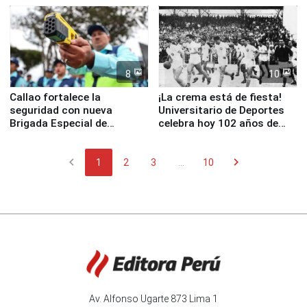
8
10
Callao fortalece la
¡La crema está de fiesta!
seguridad con nueva
Universitario de Deportes
Brigada Especial de
celebra hoy 102 años de
Turismo y moderno
fundación
equipamiento para
chevron_left
chevron_right
Serenazgo
1
2
3
...
10
Av. Alfonso Ugarte 873 Lima 1