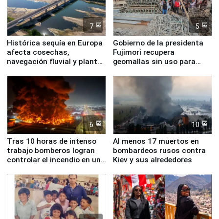
7
5
Histórica sequía en Europa
Gobierno de la presidenta
afecta cosechas,
Fujimori recupera
navegación fluvial y plantas
geomallas sin uso para
nucleares
proteger Santa Eulalia ante
Fenómeno El Niño
6
10
Tras 10 horas de intenso
Al menos 17 muertos en
trabajo bomberos logran
bombardeos rusos contra
controlar el incendio en una
Kiev y sus alrededores
planta química de Santiago
de Chile