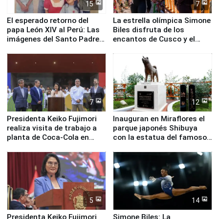
15
7
El esperado retorno del
La estrella olímpica Simone
papa León XIV al Perú: Las
Biles disfruta de los
imágenes del Santo Padre
encantos de Cusco y el
en su labor pastoral en
Valle Sagrado
nuestro país
7
12
Presidenta Keiko Fujimori
Inauguran en Miraflores el
realiza visita de trabajo a
parque japonés Shibuya
planta de Coca-Cola en
con la estatua del famoso
Pucusana
perro Hachiko
5
14
Presidenta Keiko Fujimori
Simone Biles: La