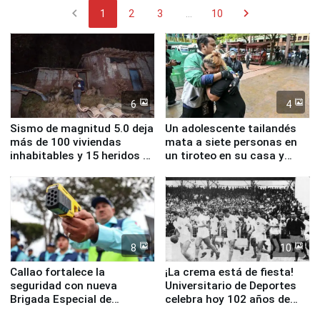
chevron_left
chevron_right
1
2
3
...
10
6
4
Sismo de magnitud 5.0 deja
Un adolescente tailandés
más de 100 viviendas
mata a siete personas en
inhabitables y 15 heridos en
un tiroteo en su casa y
Junín
escuela
8
10
Callao fortalece la
¡La crema está de fiesta!
seguridad con nueva
Universitario de Deportes
Brigada Especial de
celebra hoy 102 años de
Turismo y moderno
fundación