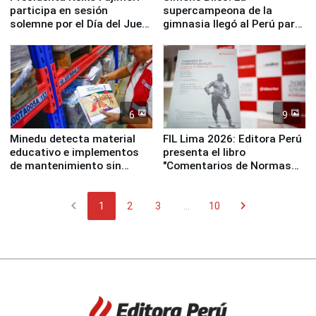
participa en sesión
supercampeona de la
solemne por el Día del Juez
gimnasia llegó al Perú para
y la Jueza
empezar cuenta regresiva a
Panamericanos Lima 2027
6
9
Minedu detecta material
FIL Lima 2026: Editora Perú
educativo e implementos
presenta el libro
de mantenimiento sin
"Comentarios de Normas
distribuir en almacenes de
Legales: Laboral Vl .
la UGEL 2
Derecho Colectivo"
chevron_left
chevron_right
1
2
3
...
10