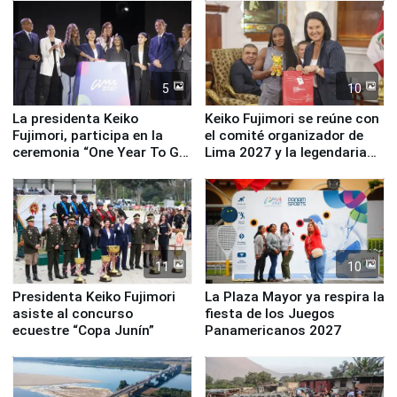
equipamiento para
Serenazgo
5
10
La presidenta Keiko
Keiko Fujimori se reúne con
Fujimori, participa en la
el comité organizador de
ceremonia “One Year To Go
Lima 2027 y la legendaria
de Lima 2027”
Simone Biles
11
10
Presidenta Keiko Fujimori
La Plaza Mayor ya respira la
asiste al concurso
fiesta de los Juegos
ecuestre “Copa Junín”
Panamericanos 2027