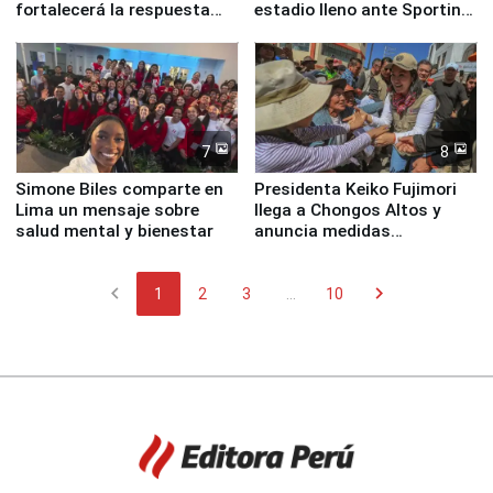
fortalecerá la respuesta
estadio lleno ante Sporting
ante el fenómeno El Niño
Cristal
7
8
Simone Biles comparte en
Presidenta Keiko Fujimori
Lima un mensaje sobre
llega a Chongos Altos y
salud mental y bienestar
anuncia medidas
inmediatas en vivienda,
educación, salud y empleo
chevron_left
chevron_right
1
2
3
...
10