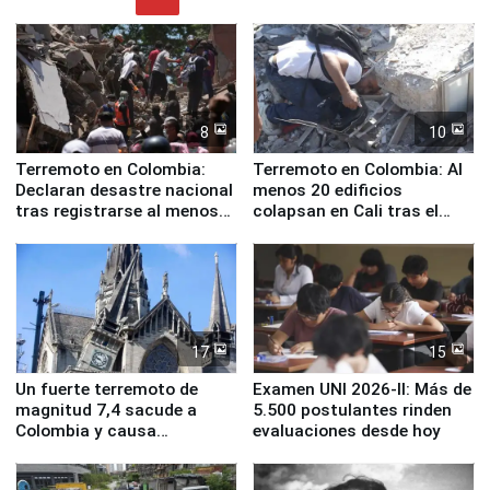
8
10
Terremoto en Colombia:
Terremoto en Colombia: Al
Declaran desastre nacional
menos 20 edificios
tras registrarse al menos
colapsan en Cali tras el
71 fallecidos
sismo de magnitud 7,4
17
15
Un fuerte terremoto de
Examen UNI 2026-II: Más de
magnitud 7,4 sacude a
5.500 postulantes rinden
Colombia y causa
evaluaciones desde hoy
evacuaciones en Bogotá