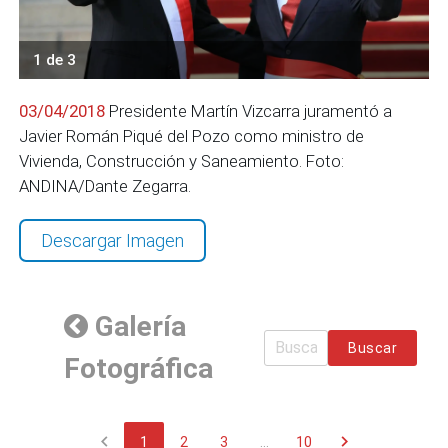
1 de 3
03/04/2018
Presidente Martín Vizcarra juramentó a
Javier Román Piqué del Pozo como ministro de
Vivienda, Construcción y Saneamiento. Foto:
ANDINA/Dante Zegarra.
Descargar Imagen
Galería
Buscar
Fotográfica
chevron_left
chevron_right
1
2
3
...
10