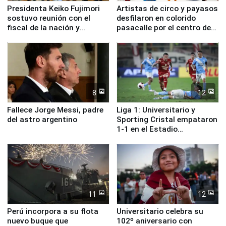
Presidenta Keiko Fujimori
Artistas de circo y payasos
sostuvo reunión con el
desfilaron en colorido
fiscal de la nación y
pasacalle por el centro de
ministros de Estado
Lima
8
12
Fallece Jorge Messi, padre
Liga 1: Universitario y
del astro argentino
Sporting Cristal empataron
1-1 en el Estadio
Monumental
11
12
Perú incorpora a su flota
Universitario celebra su
nuevo buque que
102º aniversario con