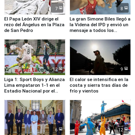
7
8
El Papa León XIV dirige el
La gran Simone Biles llegó a
rezo del Ángelus en la Plaza
la Videna del IPD y envió un
de San Pedro
mensaje a todos los
deportistas del Perú
12
9
Liga 1: Sport Boys y Alianza
El calor se intensifica en la
Lima empataron 1-1 en el
costa y sierra tras días de
Estadio Nacional por el
frío y vientos
Torneo Clausura
6
12