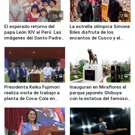
15
7
El esperado retorno del
La estrella olímpica Simone
papa León XIV al Perú: Las
Biles disfruta de los
imágenes del Santo Padre
encantos de Cusco y el
en su labor pastoral en
Valle Sagrado
nuestro país
7
12
Presidenta Keiko Fujimori
Inauguran en Miraflores el
realiza visita de trabajo a
parque japonés Shibuya
planta de Coca-Cola en
con la estatua del famoso
Pucusana
perro Hachiko