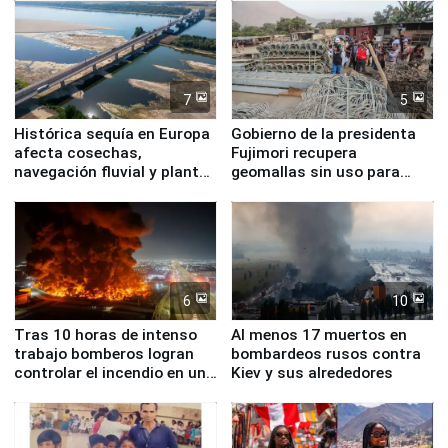
7
5
Histórica sequía en Europa
Gobierno de la presidenta
afecta cosechas,
Fujimori recupera
navegación fluvial y plantas
geomallas sin uso para
nucleares
proteger Santa Eulalia ante
Fenómeno El Niño
6
10
Tras 10 horas de intenso
Al menos 17 muertos en
trabajo bomberos logran
bombardeos rusos contra
controlar el incendio en una
Kiev y sus alrededores
planta química de Santiago
de Chile