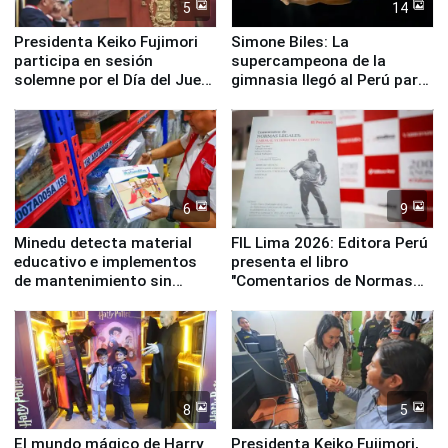
5
14
Presidenta Keiko Fujimori
Simone Biles: La
participa en sesión
supercampeona de la
solemne por el Día del Juez
gimnasia llegó al Perú para
y la Jueza
empezar cuenta regresiva a
Panamericanos Lima 2027
6
9
Minedu detecta material
FIL Lima 2026: Editora Perú
educativo e implementos
presenta el libro
de mantenimiento sin
"Comentarios de Normas
distribuir en almacenes de
Legales: Laboral Vl .
la UGEL 2
Derecho Colectivo"
8
5
El mundo mágico de Harry
Presidenta Keiko Fujimori,