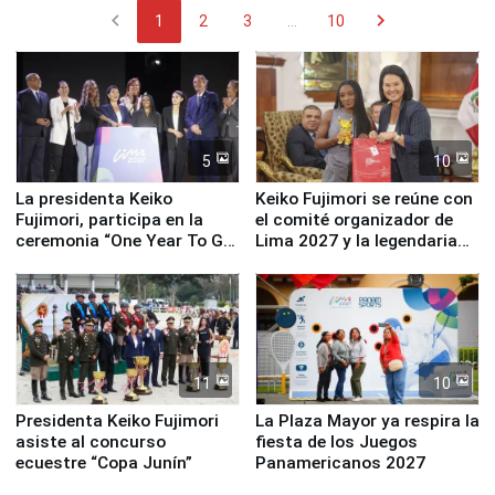
chevron_left
chevron_right
1
2
3
...
10
5
10
La presidenta Keiko
Keiko Fujimori se reúne con
Fujimori, participa en la
el comité organizador de
ceremonia “One Year To Go
Lima 2027 y la legendaria
de Lima 2027”
Simone Biles
11
10
Presidenta Keiko Fujimori
La Plaza Mayor ya respira la
asiste al concurso
fiesta de los Juegos
ecuestre “Copa Junín”
Panamericanos 2027