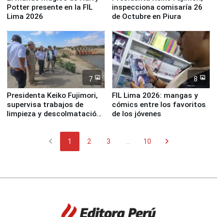
Potter presente en la FIL
inspecciona comisaría 26
Lima 2026
de Octubre en Piura
7
8
Presidenta Keiko Fujimori,
FIL Lima 2026: mangas y
supervisa trabajos de
cómics entre los favoritos
limpieza y descolmatación
de los jóvenes
en río Piura
chevron_left
chevron_right
1
2
3
...
10