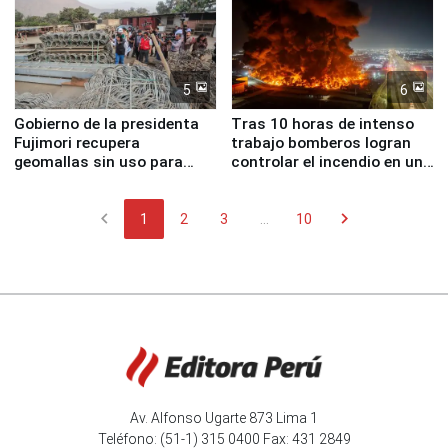
5
6
Gobierno de la presidenta
Tras 10 horas de intenso
Fujimori recupera
trabajo bomberos logran
geomallas sin uso para
controlar el incendio en una
proteger Santa Eulalia ante
planta química de Santiago
Fenómeno El Niño
de Chile
chevron_left
chevron_right
1
2
3
...
10
Av. Alfonso Ugarte 873 Lima 1
Teléfono: (51-1) 315 0400 Fax: 431 2849