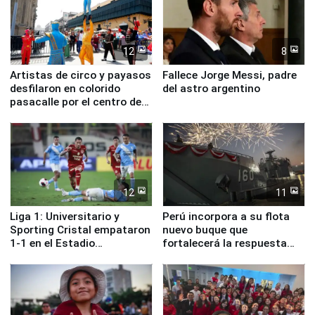
12
8
Artistas de circo y payasos
Fallece Jorge Messi, padre
desfilaron en colorido
del astro argentino
pasacalle por el centro de
Lima
12
11
Liga 1: Universitario y
Perú incorpora a su flota
Sporting Cristal empataron
nuevo buque que
1-1 en el Estadio
fortalecerá la respuesta
Monumental
ante el fenómeno El Niño