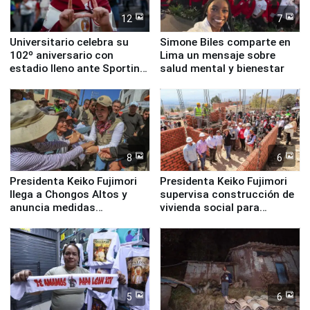
12
7
Universitario celebra su
Simone Biles comparte en
102º aniversario con
Lima un mensaje sobre
estadio lleno ante Sporting
salud mental y bienestar
Cristal
8
6
Presidenta Keiko Fujimori
Presidenta Keiko Fujimori
llega a Chongos Altos y
supervisa construcción de
anuncia medidas
vivienda social para
inmediatas en vivienda,
familias afectadas por
educación, salud y empleo
sismo en Junín
5
6