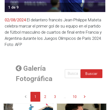
1 de 9
02/08/2024
El delantero francés Jean-Philippe Mateta
celebra marcar el primer gol de su equipo en el partido
de fútbol masculino de cuartos de final entre Francia y
Argentina durante los Juegos Olímpicos de París 2024.
Foto: AFP
Galería
Buscar
Fotográfica
chevron_left
chevron_right
1
2
3
...
10