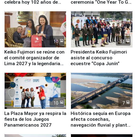
celebra hoy 102 años de
ceremonia “One Year To Go
fundación
de Lima 2027”
10
11
Keiko Fujimori se reúne con
Presidenta Keiko Fujimori
el comité organizador de
asiste al concurso
Lima 2027 y la legendaria
ecuestre “Copa Junín”
Simone Biles
10
7
La Plaza Mayor ya respira la
Histórica sequía en Europa
fiesta de los Juegos
afecta cosechas,
Panamericanos 2027
navegación fluvial y plantas
nucleares