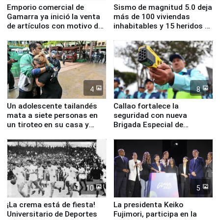
Emporio comercial de
Sismo de magnitud 5.0 deja
Gamarra ya inició la venta
más de 100 viviendas
de artículos con motivo de
inhabitables y 15 heridos en
la visita del papa León XIV
Junín
4
8
Un adolescente tailandés
Callao fortalece la
mata a siete personas en
seguridad con nueva
un tiroteo en su casa y
Brigada Especial de
escuela
Turismo y moderno
equipamiento para
Serenazgo
10
5
¡La crema está de fiesta!
La presidenta Keiko
Universitario de Deportes
Fujimori, participa en la