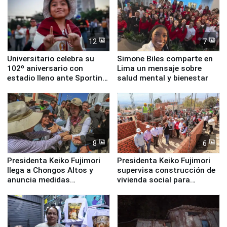
12
7
Universitario celebra su
Simone Biles comparte en
102º aniversario con
Lima un mensaje sobre
estadio lleno ante Sporting
salud mental y bienestar
Cristal
8
6
Presidenta Keiko Fujimori
Presidenta Keiko Fujimori
llega a Chongos Altos y
supervisa construcción de
anuncia medidas
vivienda social para
inmediatas en vivienda,
familias afectadas por
educación, salud y empleo
sismo en Junín