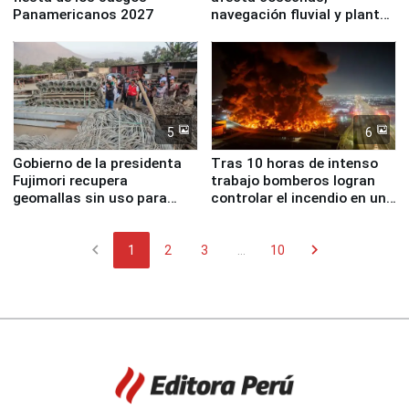
Panamericanos 2027
navegación fluvial y plantas
nucleares
5
6
Gobierno de la presidenta
Tras 10 horas de intenso
Fujimori recupera
trabajo bomberos logran
geomallas sin uso para
controlar el incendio en una
proteger Santa Eulalia ante
planta química de Santiago
Fenómeno El Niño
de Chile
chevron_left
chevron_right
1
2
3
...
10