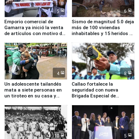
5
6
Emporio comercial de
Sismo de magnitud 5.0 deja
Gamarra ya inició la venta
más de 100 viviendas
de artículos con motivo de
inhabitables y 15 heridos en
la visita del papa León XIV
Junín
4
8
Un adolescente tailandés
Callao fortalece la
mata a siete personas en
seguridad con nueva
un tiroteo en su casa y
Brigada Especial de
escuela
Turismo y moderno
equipamiento para
Serenazgo
10
5