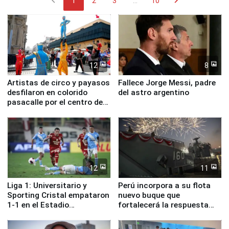
chevron_left
chevron_right
1
2
3
...
10
12
8
Artistas de circo y payasos
Fallece Jorge Messi, padre
desfilaron en colorido
del astro argentino
pasacalle por el centro de
Lima
12
11
Liga 1: Universitario y
Perú incorpora a su flota
Sporting Cristal empataron
nuevo buque que
1-1 en el Estadio
fortalecerá la respuesta
Monumental
ante el fenómeno El Niño