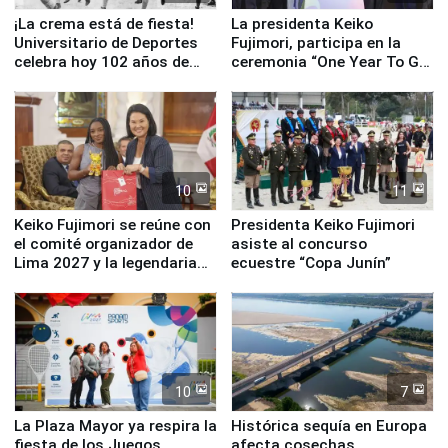
¡La crema está de fiesta!
La presidenta Keiko
Universitario de Deportes
Fujimori, participa en la
celebra hoy 102 años de
ceremonia “One Year To Go
fundación
de Lima 2027”
10
11
Keiko Fujimori se reúne con
Presidenta Keiko Fujimori
el comité organizador de
asiste al concurso
Lima 2027 y la legendaria
ecuestre “Copa Junín”
Simone Biles
10
7
La Plaza Mayor ya respira la
Histórica sequía en Europa
fiesta de los Juegos
afecta cosechas,