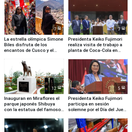
nuestro país
7
7
La estrella olímpica Simone
Presidenta Keiko Fujimori
Biles disfruta de los
realiza visita de trabajo a
encantos de Cusco y el
planta de Coca-Cola en
Valle Sagrado
Pucusana
12
5
Inauguran en Miraflores el
Presidenta Keiko Fujimori
parque japonés Shibuya
participa en sesión
con la estatua del famoso
solemne por el Día del Juez
perro Hachiko
y la Jueza