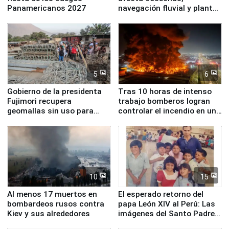
Panamericanos 2027
navegación fluvial y plantas
nucleares
5
6
Gobierno de la presidenta
Tras 10 horas de intenso
Fujimori recupera
trabajo bomberos logran
geomallas sin uso para
controlar el incendio en una
proteger Santa Eulalia ante
planta química de Santiago
Fenómeno El Niño
de Chile
10
15
Al menos 17 muertos en
El esperado retorno del
bombardeos rusos contra
papa León XIV al Perú: Las
Kiev y sus alrededores
imágenes del Santo Padre
en su labor pastoral en