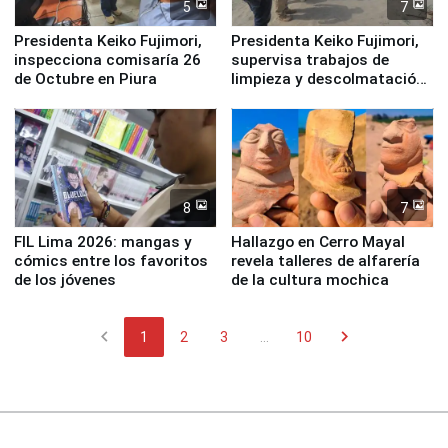
5
7
Presidenta Keiko Fujimori,
Presidenta Keiko Fujimori,
inspecciona comisaría 26
supervisa trabajos de
de Octubre en Piura
limpieza y descolmatación
en río Piura
8
7
FIL Lima 2026: mangas y
Hallazgo en Cerro Mayal
cómics entre los favoritos
revela talleres de alfarería
de los jóvenes
de la cultura mochica
chevron_left
chevron_right
1
2
3
...
10