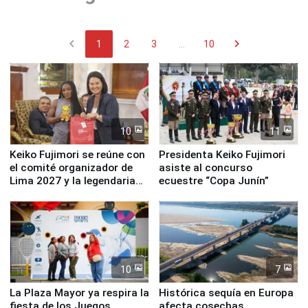
chevron_left
chevron_right
1
2
3
...
10
10
11
Keiko Fujimori se reúne con
Presidenta Keiko Fujimori
el comité organizador de
asiste al concurso
Lima 2027 y la legendaria
ecuestre “Copa Junín”
Simone Biles
10
7
La Plaza Mayor ya respira la
Histórica sequía en Europa
fiesta de los Juegos
afecta cosechas,