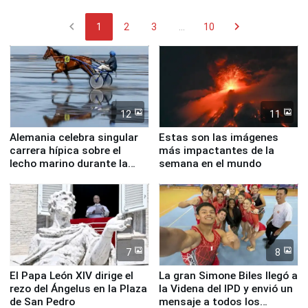
chevron_left
chevron_right
1
2
3
...
10
12
11
Alemania celebra singular
Estas son las imágenes
carrera hípica sobre el
más impactantes de la
lecho marino durante la
semana en el mundo
marea baja
7
8
El Papa León XIV dirige el
La gran Simone Biles llegó a
rezo del Ángelus en la Plaza
la Videna del IPD y envió un
de San Pedro
mensaje a todos los