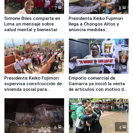
7
8
Simone Biles comparte en
Presidenta Keiko Fujimori
Lima un mensaje sobre
llega a Chongos Altos y
salud mental y bienestar
anuncia medidas
inmediatas en vivienda,
educación, salud y empleo
6
5
Presidenta Keiko Fujimori
Emporio comercial de
supervisa construcción de
Gamarra ya inició la venta
vivienda social para
de artículos con motivo de
familias afectadas por
la visita del papa León XIV
sismo en Junín
6
4