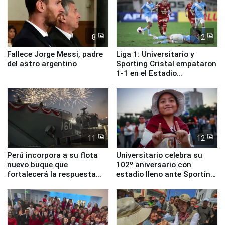
8
12
Fallece Jorge Messi, padre
Liga 1: Universitario y
del astro argentino
Sporting Cristal empataron
1-1 en el Estadio
Monumental
11
12
Perú incorpora a su flota
Universitario celebra su
nuevo buque que
102º aniversario con
fortalecerá la respuesta
estadio lleno ante Sporting
ante el fenómeno El Niño
Cristal