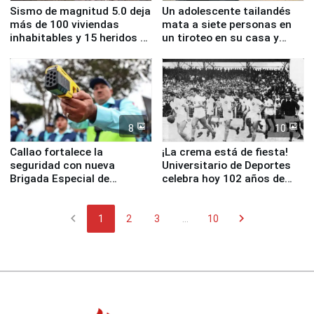
Sismo de magnitud 5.0 deja
Un adolescente tailandés
más de 100 viviendas
mata a siete personas en
inhabitables y 15 heridos en
un tiroteo en su casa y
Junín
escuela
8
10
Callao fortalece la
¡La crema está de fiesta!
seguridad con nueva
Universitario de Deportes
Brigada Especial de
celebra hoy 102 años de
Turismo y moderno
fundación
equipamiento para
chevron_left
chevron_right
Serenazgo
1
2
3
...
10