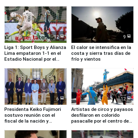
deportistas del Perú
12
9
Liga 1: Sport Boys y Alianza
El calor se intensifica en la
Lima empataron 1-1 en el
costa y sierra tras días de
Estadio Nacional por el
frío y vientos
Torneo Clausura
6
12
Presidenta Keiko Fujimori
Artistas de circo y payasos
sostuvo reunión con el
desfilaron en colorido
fiscal de la nación y
pasacalle por el centro de
ministros de Estado
Lima