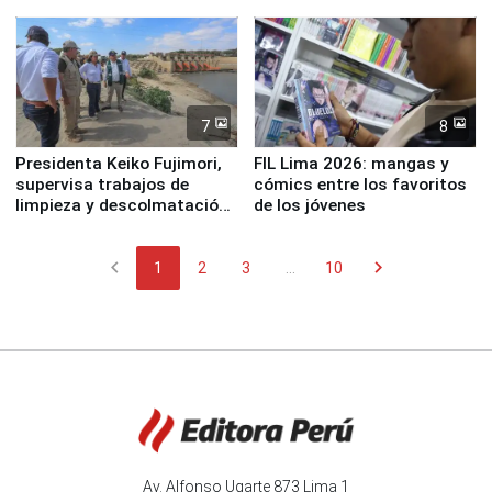
7
8
Presidenta Keiko Fujimori,
FIL Lima 2026: mangas y
supervisa trabajos de
cómics entre los favoritos
limpieza y descolmatación
de los jóvenes
en río Piura
chevron_left
chevron_right
1
2
3
...
10
Av. Alfonso Ugarte 873 Lima 1