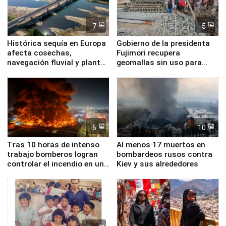
7
5
Histórica sequía en Europa
Gobierno de la presidenta
afecta cosechas,
Fujimori recupera
navegación fluvial y plantas
geomallas sin uso para
nucleares
proteger Santa Eulalia ante
Fenómeno El Niño
6
10
Tras 10 horas de intenso
Al menos 17 muertos en
trabajo bomberos logran
bombardeos rusos contra
controlar el incendio en una
Kiev y sus alrededores
planta química de Santiago
de Chile