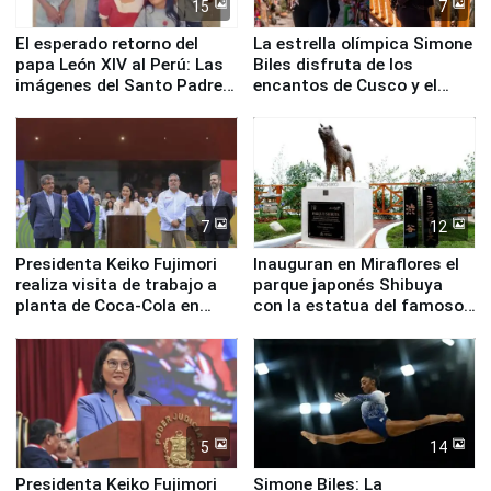
15
7
El esperado retorno del
La estrella olímpica Simone
papa León XIV al Perú: Las
Biles disfruta de los
imágenes del Santo Padre
encantos de Cusco y el
en su labor pastoral en
Valle Sagrado
nuestro país
7
12
Presidenta Keiko Fujimori
Inauguran en Miraflores el
realiza visita de trabajo a
parque japonés Shibuya
planta de Coca-Cola en
con la estatua del famoso
Pucusana
perro Hachiko
5
14
Presidenta Keiko Fujimori
Simone Biles: La