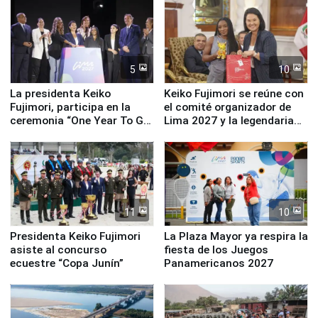
5
10
La presidenta Keiko
Keiko Fujimori se reúne con
Fujimori, participa en la
el comité organizador de
ceremonia “One Year To Go
Lima 2027 y la legendaria
de Lima 2027”
Simone Biles
11
10
Presidenta Keiko Fujimori
La Plaza Mayor ya respira la
asiste al concurso
fiesta de los Juegos
ecuestre “Copa Junín”
Panamericanos 2027