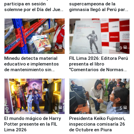
participa en sesión
supercampeona de la
solemne por el Día del Juez
gimnasia llegó al Perú para
y la Jueza
empezar cuenta regresiva a
Panamericanos Lima 2027
6
9
Minedu detecta material
FIL Lima 2026: Editora Perú
educativo e implementos
presenta el libro
de mantenimiento sin
"Comentarios de Normas
distribuir en almacenes de
Legales: Laboral Vl .
la UGEL 2
Derecho Colectivo"
8
5
El mundo mágico de Harry
Presidenta Keiko Fujimori,
Potter presente en la FIL
inspecciona comisaría 26
Lima 2026
de Octubre en Piura