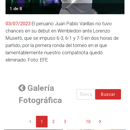
1 de 8
03/07/2023
El peruano Juan Pablo Varillas no tuvo
chances en su debut en Wimbledon ante Lorenzo
Musetti, que se impuso 6-3, 6-1 y 7-5 en dos horas de
partido, por la primera ronda del torneo en el que
lamentablemente nuestro compatriota quedó
eliminado. Foto: EFE
Galería
Buscar
Fotográfica
chevron_left
chevron_right
1
2
3
...
10