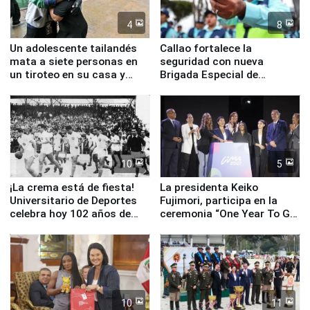
4
8
Un adolescente tailandés
Callao fortalece la
mata a siete personas en
seguridad con nueva
un tiroteo en su casa y
Brigada Especial de
escuela
Turismo y moderno
equipamiento para
Serenazgo
10
5
¡La crema está de fiesta!
La presidenta Keiko
Universitario de Deportes
Fujimori, participa en la
celebra hoy 102 años de
ceremonia “One Year To Go
fundación
de Lima 2027”
10
11