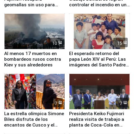
geomallas sin uso para
controlar el incendio en una
proteger Santa Eulalia ante
planta química de Santiago
Fenómeno El Niño
de Chile
10
15
Al menos 17 muertos en
El esperado retorno del
bombardeos rusos contra
papa León XIV al Perú: Las
Kiev y sus alrededores
imágenes del Santo Padre
en su labor pastoral en
nuestro país
7
7
La estrella olímpica Simone
Presidenta Keiko Fujimori
Biles disfruta de los
realiza visita de trabajo a
encantos de Cusco y el
planta de Coca-Cola en
Valle Sagrado
Pucusana