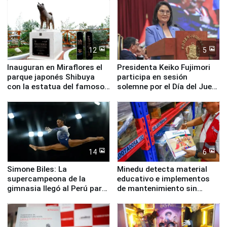
12
5
Inauguran en Miraflores el
Presidenta Keiko Fujimori
parque japonés Shibuya
participa en sesión
con la estatua del famoso
solemne por el Día del Juez
perro Hachiko
y la Jueza
14
6
Simone Biles: La
Minedu detecta material
supercampeona de la
educativo e implementos
gimnasia llegó al Perú para
de mantenimiento sin
empezar cuenta regresiva a
distribuir en almacenes de
Panamericanos Lima 2027
la UGEL 2