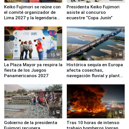
Keiko Fujimori se reúne con
Presidenta Keiko Fujimori
el comité organizador de
asiste al concurso
Lima 2027 y la legendaria
ecuestre “Copa Junín”
Simone Biles
10
7
La Plaza Mayor ya respira la
Histórica sequía en Europa
fiesta de los Juegos
afecta cosechas,
Panamericanos 2027
navegación fluvial y plantas
nucleares
5
6
Gobierno de la presidenta
Tras 10 horas de intenso
Fujimori recupera
trabajo bomberos logran