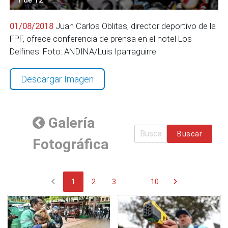
01/08/2018
Juan Carlos Oblitas, director deportivo de la
FPF, ofrece conferencia de prensa en el hotel Los
Delfines. Foto: ANDINA/Luis Iparraguirre
Descargar Imagen
Galería
Buscar
Fotográfica
chevron_left
chevron_right
1
2
3
...
10