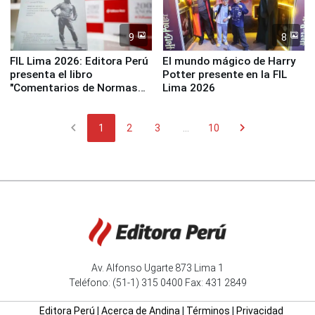
9
8
FIL Lima 2026: Editora Perú
El mundo mágico de Harry
presenta el libro
Potter presente en la FIL
"Comentarios de Normas
Lima 2026
Legales: Laboral Vl .
Derecho Colectivo"
chevron_left
chevron_right
1
2
3
...
10
Av. Alfonso Ugarte 873 Lima 1
Teléfono: (51-1) 315 0400 Fax: 431 2849
Editora Perú
|
Acerca de Andina
|
Términos
|
Privacidad