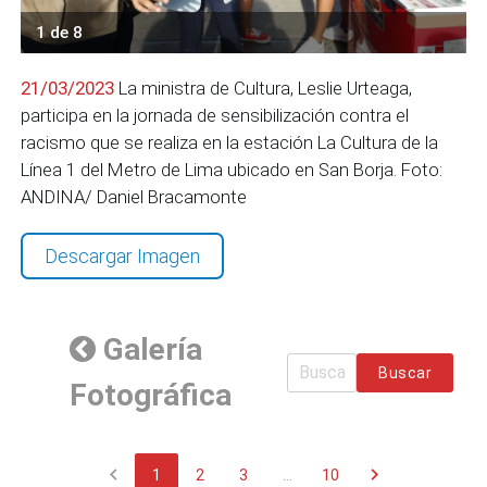
1 de 8
21/03/2023
La ministra de Cultura, Leslie Urteaga,
participa en la jornada de sensibilización contra el
racismo que se realiza en la estación La Cultura de la
Línea 1 del Metro de Lima ubicado en San Borja. Foto:
ANDINA/ Daniel Bracamonte
Descargar Imagen
Galería
Buscar
Fotográfica
chevron_left
chevron_right
1
2
3
...
10