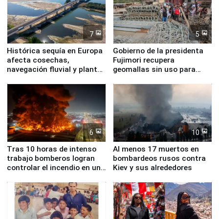
7
5
Histórica sequía en Europa
Gobierno de la presidenta
afecta cosechas,
Fujimori recupera
navegación fluvial y plantas
geomallas sin uso para
nucleares
proteger Santa Eulalia ante
Fenómeno El Niño
6
10
Tras 10 horas de intenso
Al menos 17 muertos en
trabajo bomberos logran
bombardeos rusos contra
controlar el incendio en una
Kiev y sus alrededores
planta química de Santiago
de Chile