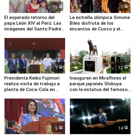
15
7
El esperado retorno del
La estrella olímpica Simone
papa León XIV al Perú: Las
Biles disfruta de los
imágenes del Santo Padre
encantos de Cusco y el
en su labor pastoral en
Valle Sagrado
nuestro país
7
12
Presidenta Keiko Fujimori
Inauguran en Miraflores el
realiza visita de trabajo a
parque japonés Shibuya
planta de Coca-Cola en
con la estatua del famoso
Pucusana
perro Hachiko
5
14