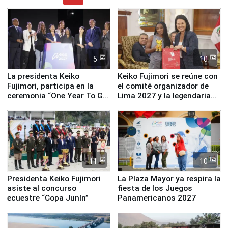
5
10
La presidenta Keiko
Keiko Fujimori se reúne con
Fujimori, participa en la
el comité organizador de
ceremonia “One Year To Go
Lima 2027 y la legendaria
de Lima 2027”
Simone Biles
11
10
Presidenta Keiko Fujimori
La Plaza Mayor ya respira la
asiste al concurso
fiesta de los Juegos
ecuestre “Copa Junín”
Panamericanos 2027