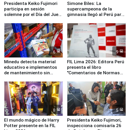
Presidenta Keiko Fujimori
Simone Biles: La
participa en sesión
supercampeona de la
solemne por el Día del Juez
gimnasia llegó al Perú para
y la Jueza
empezar cuenta regresiva a
Panamericanos Lima 2027
6
9
Minedu detecta material
FIL Lima 2026: Editora Perú
educativo e implementos
presenta el libro
de mantenimiento sin
"Comentarios de Normas
distribuir en almacenes de
Legales: Laboral Vl .
la UGEL 2
Derecho Colectivo"
8
5
El mundo mágico de Harry
Presidenta Keiko Fujimori,
Potter presente en la FIL
inspecciona comisaría 26