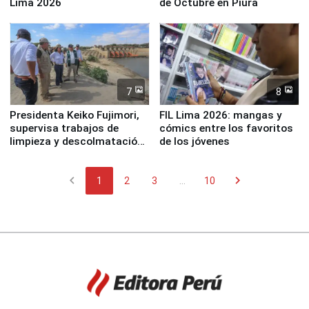
Lima 2026
de Octubre en Piura
7
8
Presidenta Keiko Fujimori,
FIL Lima 2026: mangas y
supervisa trabajos de
cómics entre los favoritos
limpieza y descolmatación
de los jóvenes
en río Piura
chevron_left
chevron_right
1
2
3
...
10