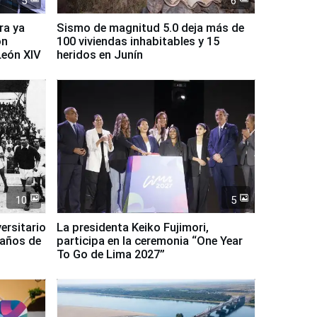
5
6
ra ya
Sismo de magnitud 5.0 deja más de
on
100 viviendas inhabitables y 15
León XIV
heridos en Junín
10
5
ersitario
La presidenta Keiko Fujimori,
 años de
participa en la ceremonia “One Year
To Go de Lima 2027”