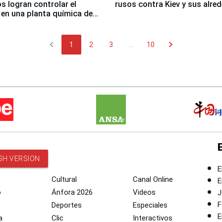
 logran controlar el
rusos contra Kiev y sus alre
 en una planta química de
 de Chile
chevron_left
chevron_right
1
2
3
...
10
SH VERSION
E
Cultural
Canal Online
E
o
Ánfora 2026
Videos
J
F
Deportes
Especiales
E
a
Clic
Interactivos