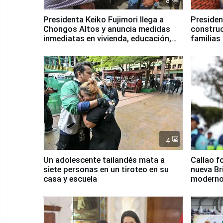
8
Presidenta Keiko Fujimori llega a
Presiden
Chongos Altos y anuncia medidas
construc
inmediatas en vivienda, educación,
familias
salud y empleo
Junín
4
Un adolescente tailandés mata a
Callao f
siete personas en un tiroteo en su
nueva Br
casa y escuela
moderno
Serenaz