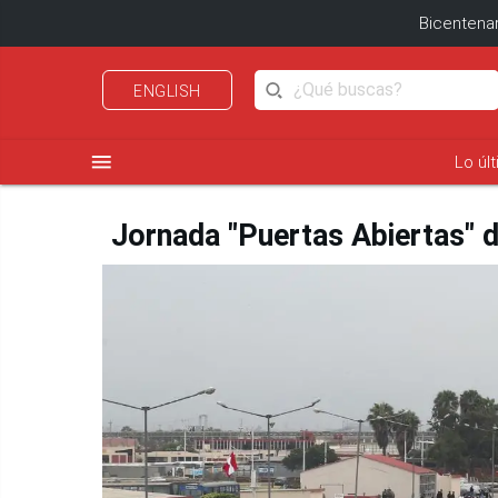
Bicentenar
ENGLISH
menu
Lo úl
Jornada "Puertas Abiertas" d