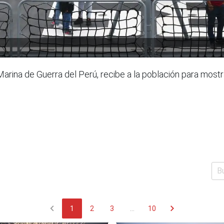
Marina de Guerra del Perú, recibe a la población para mos
chevron_left
chevron_right
1
2
3
...
10