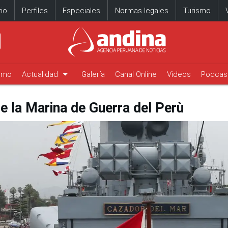
io
Perfiles
Especiales
Normas legales
Turismo
arrow_drop_down
timo
Actualidad
Galería
Canal Online
Videos
Podcas
e la Marina de Guerra del Perù