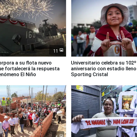
11
orpora a su flota nuevo
Universitario celebra su 102º
e fortalecerá la respuesta
aniversario con estadio lleno
fenómeno El Niño
Sporting Cristal