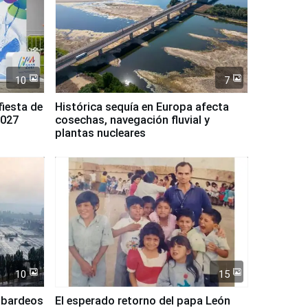
10
7
fiesta de
Histórica sequía en Europa afecta
2027
cosechas, navegación fluvial y
plantas nucleares
10
15
mbardeos
El esperado retorno del papa León