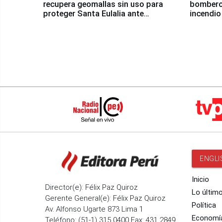
recupera geomallas sin uso para
bomberos
proteger Santa Eulalia ante
incendio
Fenómeno El Niño
Santiago
ENGLI
Inicio
Director(e): Félix Paz Quiroz
Lo últim
Gerente General(e): Félix Paz Quiroz
Política
Av. Alfonso Ugarte 873 Lima 1
Economí
Teléfono: (51-1) 315 0400 Fax: 431 2849