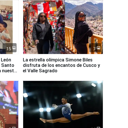
15
7
 León
La estrella olímpica Simone Biles
l Santo
disfruta de los encantos de Cusco y
n nuestro
el Valle Sagrado