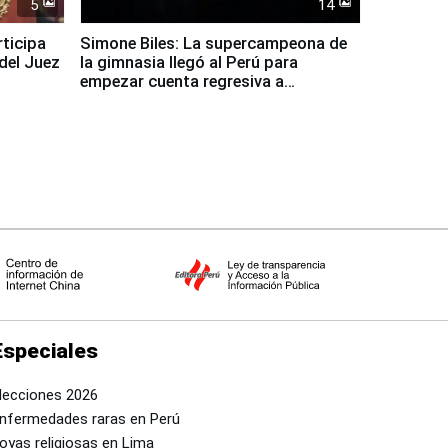
5
14
rticipa
Simone Biles: La supercampeona de
del Juez
la gimnasia llegó al Perú para
empezar cuenta regresiva a
Panamericanos Lima 2027
Especiales
lecciones 2026
nfermedades raras en Perú
oyas religiosas en Lima