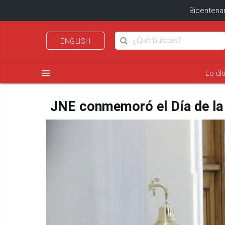
Bicentenar
ENGLISH
menu
Lo úl
JNE conmemoró el Día de la