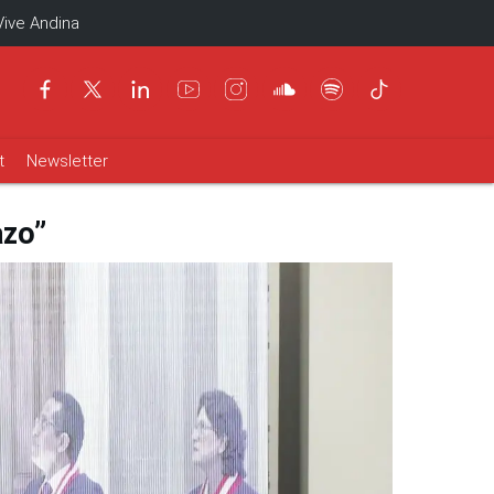
Vive Andina
t
Newsletter
azo”