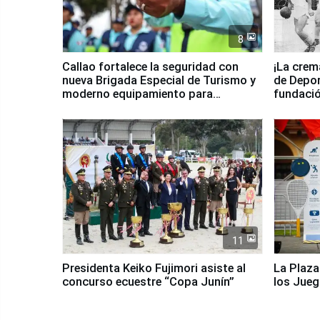
8
Callao fortalece la seguridad con
¡La crem
nueva Brigada Especial de Turismo y
de Depor
moderno equipamiento para
fundaci
Serenazgo
11
Presidenta Keiko Fujimori asiste al
La Plaza
concurso ecuestre “Copa Junín”
los Jue