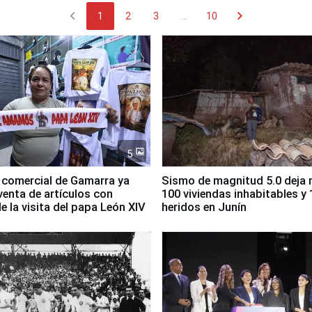
chevron_left
chevron_right
1
2
3
...
10
5
 comercial de Gamarra ya
Sismo de magnitud 5.0 deja
 venta de artículos con
100 viviendas inhabitables y 
e la visita del papa León XIV
heridos en Junín