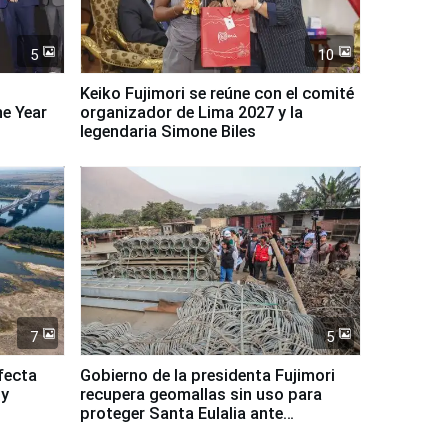
5
10
Keiko Fujimori se reúne con el comité
ne Year
organizador de Lima 2027 y la
legendaria Simone Biles
7
5
fecta
Gobierno de la presidenta Fujimori
 y
recupera geomallas sin uso para
proteger Santa Eulalia ante
Fenómeno El Niño