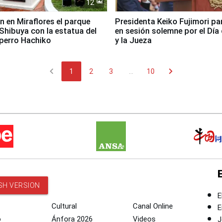
12
n en Miraflores el parque
Presidenta Keiko Fujimori pa
Shibuya con la estatua del
en sesión solemne por el Día 
perro Hachiko
y la Jueza
chevron_left
chevron_right
1
2
3
...
10
SH VERSION
E
Cultural
Canal Online
E
o
Ánfora 2026
Videos
J