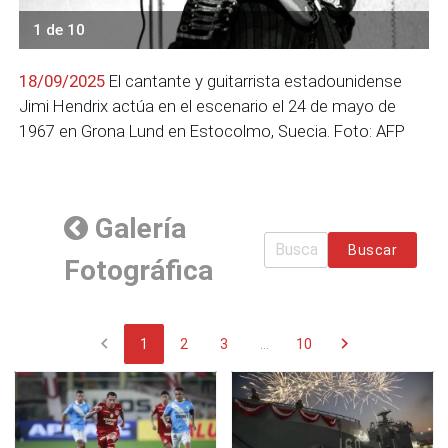
1 de 10
18/09/2025
El cantante y guitarrista estadounidense
Jimi Hendrix actúa en el escenario el 24 de mayo de
1967 en Grona Lund en Estocolmo, Suecia. Foto: AFP
Galería
Buscar
Fotográfica
chevron_left
chevron_right
1
2
3
...
10