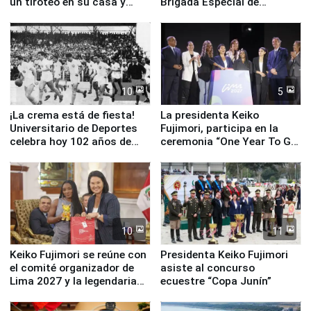
un tiroteo en su casa y
Brigada Especial de
escuela
Turismo y moderno
equipamiento para
Serenazgo
10
5
¡La crema está de fiesta!
La presidenta Keiko
Universitario de Deportes
Fujimori, participa en la
celebra hoy 102 años de
ceremonia “One Year To Go
fundación
de Lima 2027”
10
11
Keiko Fujimori se reúne con
Presidenta Keiko Fujimori
el comité organizador de
asiste al concurso
Lima 2027 y la legendaria
ecuestre “Copa Junín”
Simone Biles