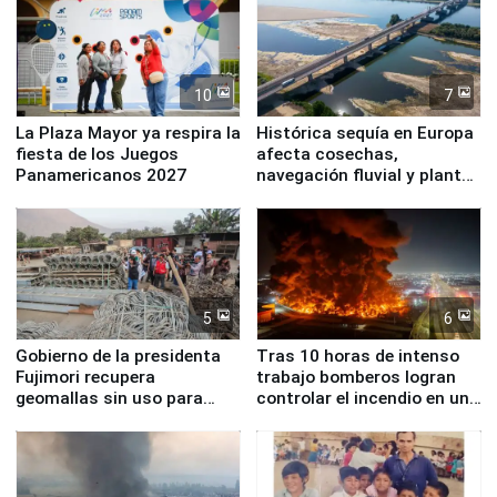
10
7
La Plaza Mayor ya respira la
Histórica sequía en Europa
fiesta de los Juegos
afecta cosechas,
Panamericanos 2027
navegación fluvial y plantas
nucleares
5
6
Gobierno de la presidenta
Tras 10 horas de intenso
Fujimori recupera
trabajo bomberos logran
geomallas sin uso para
controlar el incendio en una
proteger Santa Eulalia ante
planta química de Santiago
Fenómeno El Niño
de Chile