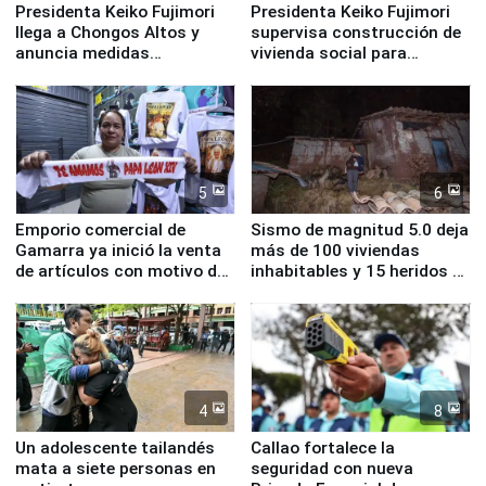
Presidenta Keiko Fujimori
Presidenta Keiko Fujimori
llega a Chongos Altos y
supervisa construcción de
anuncia medidas
vivienda social para
inmediatas en vivienda,
familias afectadas por
educación, salud y empleo
sismo en Junín
5
6
Emporio comercial de
Sismo de magnitud 5.0 deja
Gamarra ya inició la venta
más de 100 viviendas
de artículos con motivo de
inhabitables y 15 heridos en
la visita del papa León XIV
Junín
4
8
Un adolescente tailandés
Callao fortalece la
mata a siete personas en
seguridad con nueva