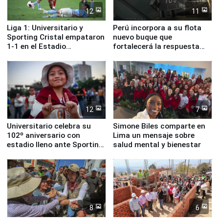
12
11
Liga 1: Universitario y
Perú incorpora a su flota
Sporting Cristal empataron
nuevo buque que
1-1 en el Estadio
fortalecerá la respuesta
Monumental
ante el fenómeno El Niño
12
7
Universitario celebra su
Simone Biles comparte en
102º aniversario con
Lima un mensaje sobre
estadio lleno ante Sporting
salud mental y bienestar
Cristal
8
6