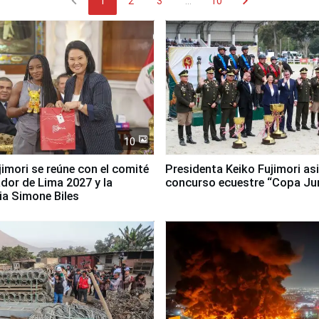
chevron_left
chevron_right
1
2
3
...
10
10
jimori se reúne con el comité
Presidenta Keiko Fujimori asi
dor de Lima 2027 y la
concurso ecuestre “Copa Ju
ia Simone Biles