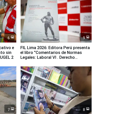
6
9
cativo e
FIL Lima 2026: Editora Perú presenta
to sin
el libro "Comentarios de Normas
a UGEL 2
Legales: Laboral Vl . Derecho
Colectivo"
7
8