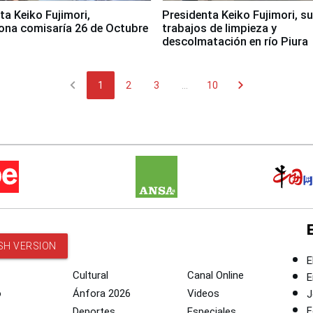
jimori,
Presidenta Keiko Fujimori, s
ona comisaría 26 de Octubre
trabajos de limpieza y
descolmatación en río Piura
chevron_left
chevron_right
1
2
3
...
10
SH VERSION
E
Cultural
Canal Online
E
o
Ánfora 2026
Videos
J
F
Deportes
Especiales