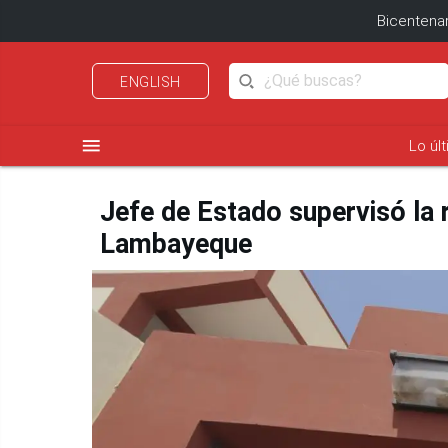
Bicentenar
ENGLISH
menu
Lo úl
Jefe de Estado supervisó la 
Lambayeque