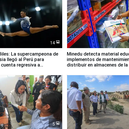
14
iles: La supercampeona de
Minedu detecta material edu
sia llegó al Perú para
implementos de mantenimien
cuenta regresiva a
distribuir en almacenes de l
icanos Lima 2027
5