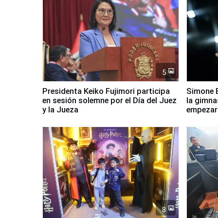
5
Presidenta Keiko Fujimori participa
Simone B
en sesión solemne por el Día del Juez
la gimna
y la Jueza
empezar 
Panamer
8