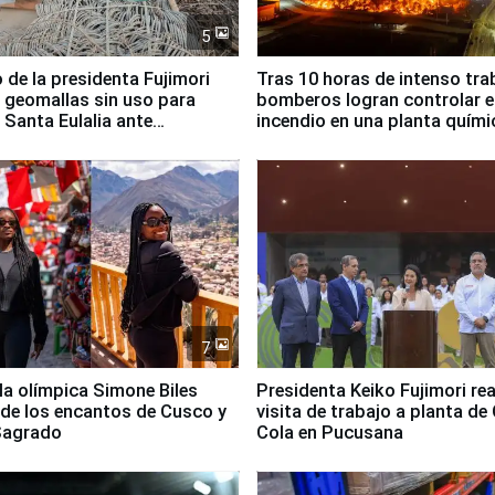
5
 de la presidenta Fujimori
Tras 10 horas de intenso tra
 geomallas sin uso para
bomberos logran controlar e
 Santa Eulalia ante
incendio en una planta quími
o El Niño
Santiago de Chile
7
lla olímpica Simone Biles
Presidenta Keiko Fujimori rea
 de los encantos de Cusco y
visita de trabajo a planta de
 Sagrado
Cola en Pucusana