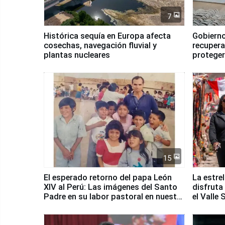
7
Histórica sequía en Europa afecta
Gobierno
cosechas, navegación fluvial y
recupera
plantas nucleares
proteger
Fenómen
15
El esperado retorno del papa León
La estre
XIV al Perú: Las imágenes del Santo
disfruta
Padre en su labor pastoral en nuestro
el Valle
país