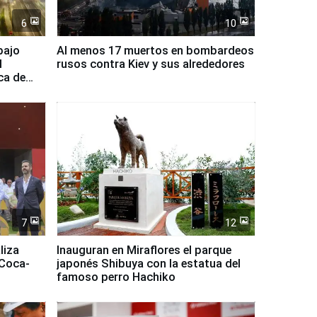
6
10
bajo
Al menos 17 muertos en bombardeos
l
rusos contra Kiev y sus alrededores
ca de
7
12
liza
Inauguran en Miraflores el parque
 Coca-
japonés Shibuya con la estatua del
famoso perro Hachiko