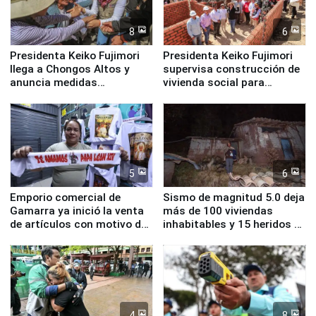
8
6
Presidenta Keiko Fujimori
Presidenta Keiko Fujimori
llega a Chongos Altos y
supervisa construcción de
anuncia medidas
vivienda social para
inmediatas en vivienda,
familias afectadas por
educación, salud y empleo
sismo en Junín
5
6
Emporio comercial de
Sismo de magnitud 5.0 deja
Gamarra ya inició la venta
más de 100 viviendas
de artículos con motivo de
inhabitables y 15 heridos en
la visita del papa León XIV
Junín
4
8