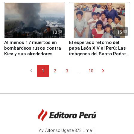
Fenómeno El Niño
de Chile
10
15
Al menos 17 muertos en
El esperado retorno del
bombardeos rusos contra
papa León XIV al Perú: Las
Kiev y sus alrededores
imágenes del Santo Padre
en su labor pastoral en
nuestro país
chevron_left
chevron_right
1
2
3
...
10
Av. Alfonso Ugarte 873 Lima 1