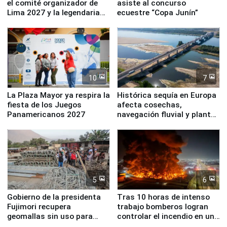
el comité organizador de
asiste al concurso
Lima 2027 y la legendaria
ecuestre “Copa Junín”
Simone Biles
10
7
La Plaza Mayor ya respira la
Histórica sequía en Europa
fiesta de los Juegos
afecta cosechas,
Panamericanos 2027
navegación fluvial y plantas
nucleares
5
6
Gobierno de la presidenta
Tras 10 horas de intenso
Fujimori recupera
trabajo bomberos logran
geomallas sin uso para
controlar el incendio en una
proteger Santa Eulalia ante
planta química de Santiago