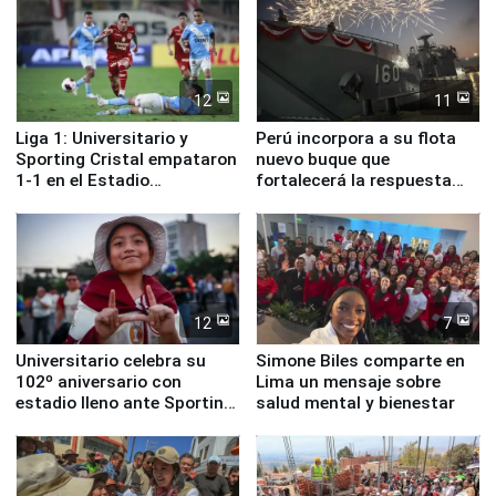
12
11
Liga 1: Universitario y
Perú incorpora a su flota
Sporting Cristal empataron
nuevo buque que
1-1 en el Estadio
fortalecerá la respuesta
Monumental
ante el fenómeno El Niño
12
7
Universitario celebra su
Simone Biles comparte en
102º aniversario con
Lima un mensaje sobre
estadio lleno ante Sporting
salud mental y bienestar
Cristal