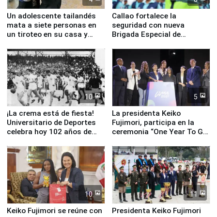
Un adolescente tailandés
Callao fortalece la
mata a siete personas en
seguridad con nueva
un tiroteo en su casa y
Brigada Especial de
escuela
Turismo y moderno
equipamiento para
Serenazgo
10
5
¡La crema está de fiesta!
La presidenta Keiko
Universitario de Deportes
Fujimori, participa en la
celebra hoy 102 años de
ceremonia “One Year To Go
fundación
de Lima 2027”
10
11
Keiko Fujimori se reúne con
Presidenta Keiko Fujimori