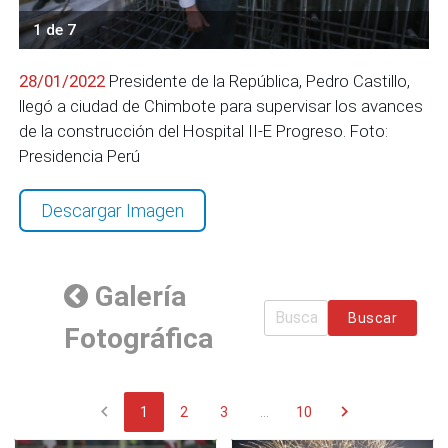
1 de 7
28/01/2022
Presidente de la República, Pedro Castillo,
llegó a ciudad de Chimbote para supervisar los avances
de la construcción del Hospital II-E Progreso. Foto:
Presidencia Perú
Descargar Imagen
Galería
Buscar
Fotográfica
chevron_left
chevron_right
1
2
3
...
10