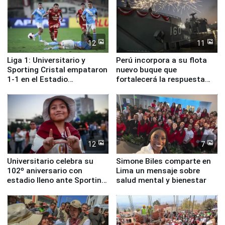
12
11
Liga 1: Universitario y
Perú incorpora a su flota
Sporting Cristal empataron
nuevo buque que
1-1 en el Estadio
fortalecerá la respuesta
Monumental
ante el fenómeno El Niño
12
7
Universitario celebra su
Simone Biles comparte en
102º aniversario con
Lima un mensaje sobre
estadio lleno ante Sporting
salud mental y bienestar
Cristal