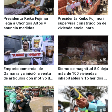
8
6
Presidenta Keiko Fujimori
Presidenta Keiko Fujimori
llega a Chongos Altos y
supervisa construcción de
anuncia medidas
vivienda social para
inmediatas en vivienda,
familias afectadas por
educación, salud y empleo
sismo en Junín
5
6
Emporio comercial de
Sismo de magnitud 5.0 deja
Gamarra ya inició la venta
más de 100 viviendas
de artículos con motivo de
inhabitables y 15 heridos en
la visita del papa León XIV
Junín
4
8