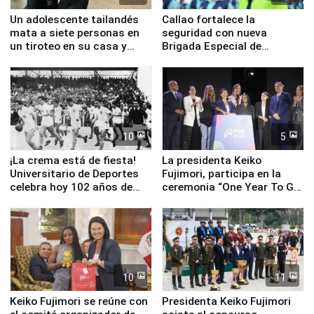
Un adolescente tailandés
Callao fortalece la
mata a siete personas en
seguridad con nueva
un tiroteo en su casa y
Brigada Especial de
escuela
Turismo y moderno
equipamiento para
Serenazgo
10
5
¡La crema está de fiesta!
La presidenta Keiko
Universitario de Deportes
Fujimori, participa en la
celebra hoy 102 años de
ceremonia “One Year To Go
fundación
de Lima 2027”
10
11
Keiko Fujimori se reúne con
Presidenta Keiko Fujimori