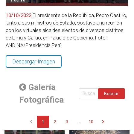
10/10/2022
El presidente de la República, Pedro Castillo,
junto a sus ministros de Estado, sostuvo una reunión
con los virtuales alcaldes electos de diversos distritos
de Lima y Callao, en Palacio de Gobierno. Foto:
ANDINA/Presidencia Perú
Descargar Imagen
Galería
Buscar
Fotográfica
chevron_left
chevron_right
1
2
3
...
10