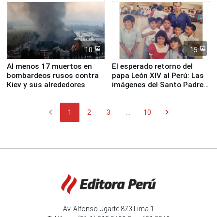
Fenómeno El Niño
de Chile
10
15
Al menos 17 muertos en
El esperado retorno del
bombardeos rusos contra
papa León XIV al Perú: Las
Kiev y sus alrededores
imágenes del Santo Padre
en su labor pastoral en
nuestro país
chevron_left
chevron_right
1
2
3
...
10
Av. Alfonso Ugarte 873 Lima 1