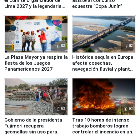
el comité organizador de
asiste al concurso
Lima 2027 y la legendaria
ecuestre “Copa Junín”
Simone Biles
10
7
La Plaza Mayor ya respira la
Histórica sequía en Europa
fiesta de los Juegos
afecta cosechas,
Panamericanos 2027
navegación fluvial y plantas
nucleares
5
6
Gobierno de la presidenta
Tras 10 horas de intenso
Fujimori recupera
trabajo bomberos logran
geomallas sin uso para
controlar el incendio en una
proteger Santa Eulalia ante
planta química de Santiago