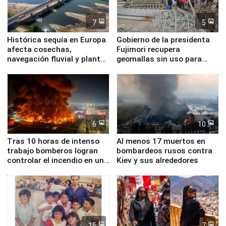
7
5
Histórica sequía en Europa
Gobierno de la presidenta
afecta cosechas,
Fujimori recupera
navegación fluvial y plantas
geomallas sin uso para
nucleares
proteger Santa Eulalia ante
Fenómeno El Niño
6
10
Tras 10 horas de intenso
Al menos 17 muertos en
trabajo bomberos logran
bombardeos rusos contra
controlar el incendio en una
Kiev y sus alrededores
planta química de Santiago
de Chile
15
7