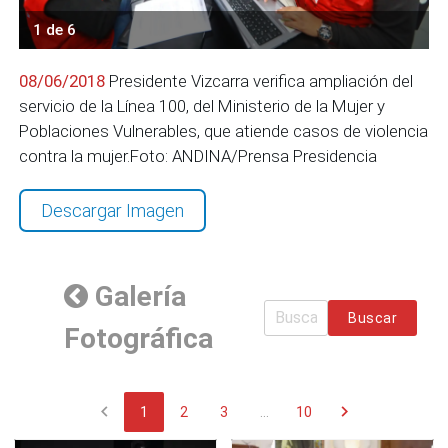
1 de 6
08/06/2018
Presidente Vizcarra verifica ampliación del
servicio de la Línea 100, del Ministerio de la Mujer y
Poblaciones Vulnerables, que atiende casos de violencia
contra la mujer.Foto: ANDINA/Prensa Presidencia
Descargar Imagen
Galería
Buscar
Fotográfica
chevron_left
chevron_right
1
2
3
...
10