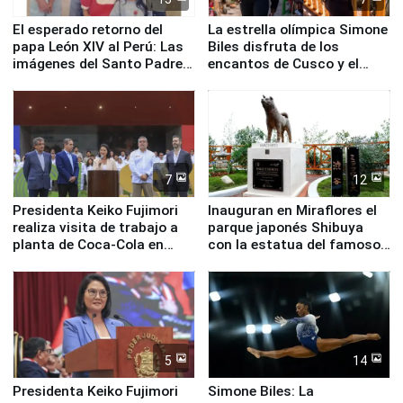
El esperado retorno del
La estrella olímpica Simone
papa León XIV al Perú: Las
Biles disfruta de los
imágenes del Santo Padre
encantos de Cusco y el
en su labor pastoral en
Valle Sagrado
nuestro país
7
12
Presidenta Keiko Fujimori
Inauguran en Miraflores el
realiza visita de trabajo a
parque japonés Shibuya
planta de Coca-Cola en
con la estatua del famoso
Pucusana
perro Hachiko
5
14
Presidenta Keiko Fujimori
Simone Biles: La