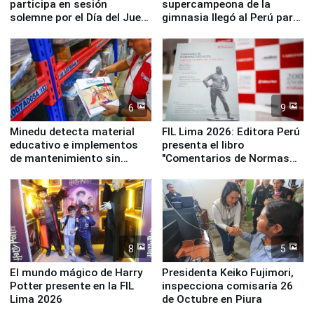
participa en sesión
supercampeona de la
solemne por el Día del Juez
gimnasia llegó al Perú para
y la Jueza
empezar cuenta regresiva a
Panamericanos Lima 2027
6
9
Minedu detecta material
FIL Lima 2026: Editora Perú
educativo e implementos
presenta el libro
de mantenimiento sin
"Comentarios de Normas
distribuir en almacenes de
Legales: Laboral Vl .
la UGEL 2
Derecho Colectivo"
8
5
El mundo mágico de Harry
Presidenta Keiko Fujimori,
Potter presente en la FIL
inspecciona comisaría 26
Lima 2026
de Octubre en Piura