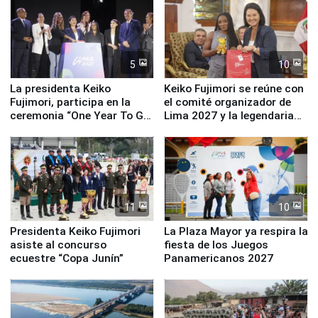
5
10
La presidenta Keiko
Keiko Fujimori se reúne con
Fujimori, participa en la
el comité organizador de
ceremonia “One Year To Go
Lima 2027 y la legendaria
de Lima 2027”
Simone Biles
11
10
Presidenta Keiko Fujimori
La Plaza Mayor ya respira la
asiste al concurso
fiesta de los Juegos
ecuestre “Copa Junín”
Panamericanos 2027