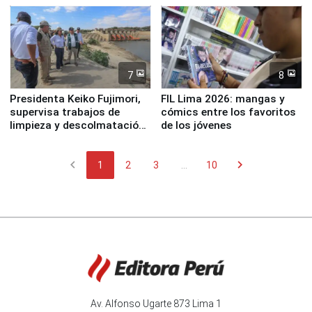
7
8
Presidenta Keiko Fujimori,
FIL Lima 2026: mangas y
supervisa trabajos de
cómics entre los favoritos
limpieza y descolmatación
de los jóvenes
en río Piura
chevron_left
chevron_right
1
2
3
...
10
Av. Alfonso Ugarte 873 Lima 1