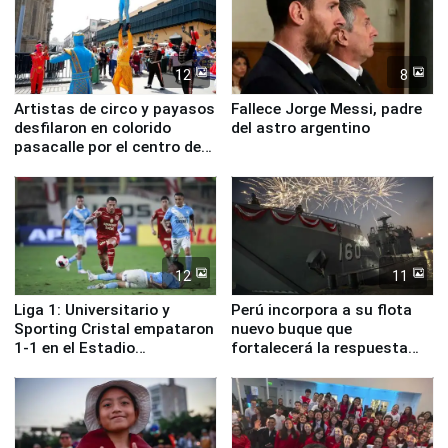
12
8
Artistas de circo y payasos
Fallece Jorge Messi, padre
desfilaron en colorido
del astro argentino
pasacalle por el centro de
Lima
12
11
Liga 1: Universitario y
Perú incorpora a su flota
Sporting Cristal empataron
nuevo buque que
1-1 en el Estadio
fortalecerá la respuesta
Monumental
ante el fenómeno El Niño