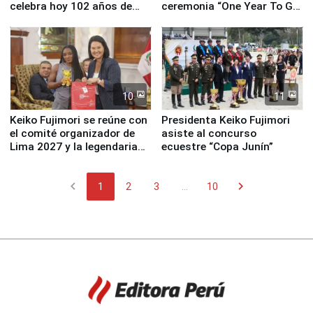
celebra hoy 102 años de
ceremonia “One Year To Go
fundación
de Lima 2027”
10
11
Keiko Fujimori se reúne con
Presidenta Keiko Fujimori
el comité organizador de
asiste al concurso
Lima 2027 y la legendaria
ecuestre “Copa Junín”
Simone Biles
chevron_left
chevron_right
1
2
3
...
10