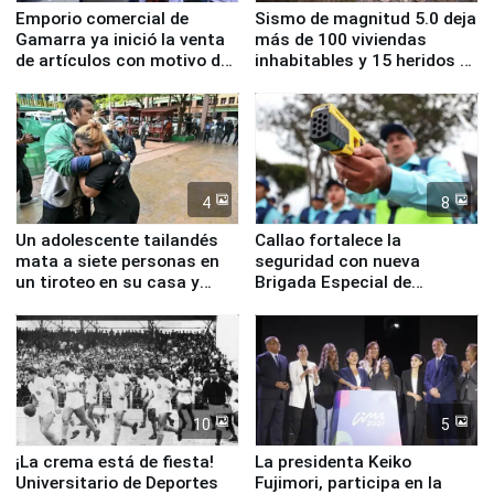
Emporio comercial de
Sismo de magnitud 5.0 deja
Gamarra ya inició la venta
más de 100 viviendas
de artículos con motivo de
inhabitables y 15 heridos en
la visita del papa León XIV
Junín
4
8
Un adolescente tailandés
Callao fortalece la
mata a siete personas en
seguridad con nueva
un tiroteo en su casa y
Brigada Especial de
escuela
Turismo y moderno
equipamiento para
Serenazgo
10
5
¡La crema está de fiesta!
La presidenta Keiko
Universitario de Deportes
Fujimori, participa en la