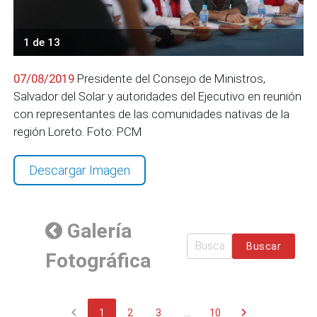
1 de 13
07/08/2019
Presidente del Consejo de Ministros,
Salvador del Solar y autoridades del Ejecutivo en reunión
con representantes de las comunidades nativas de la
región Loreto. Foto: PCM
Descargar Imagen
Galería
Buscar
Fotográfica
chevron_left
chevron_right
1
2
3
...
10