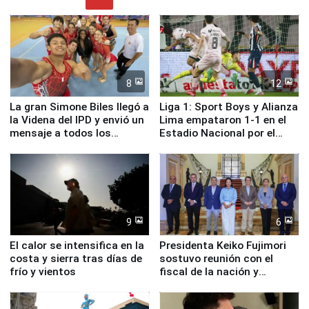
8
12
La gran Simone Biles llegó a
Liga 1: Sport Boys y Alianza
la Videna del IPD y envió un
Lima empataron 1-1 en el
mensaje a todos los
Estadio Nacional por el
deportistas del Perú
Torneo Clausura
9
6
El calor se intensifica en la
Presidenta Keiko Fujimori
costa y sierra tras días de
sostuvo reunión con el
frío y vientos
fiscal de la nación y
ministros de Estado