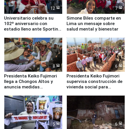
12
7
Universitario celebra su
Simone Biles comparte en
102º aniversario con
Lima un mensaje sobre
estadio lleno ante Sporting
salud mental y bienestar
Cristal
8
6
Presidenta Keiko Fujimori
Presidenta Keiko Fujimori
llega a Chongos Altos y
supervisa construcción de
anuncia medidas
vivienda social para
inmediatas en vivienda,
familias afectadas por
educación, salud y empleo
sismo en Junín
5
6