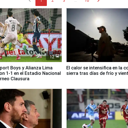
chevron_left
chevron_right
1
2
3
...
10
12
Sport Boys y Alianza Lima
El calor se intensifica en la c
n 1-1 en el Estadio Nacional
sierra tras días de frío y vien
orneo Clausura