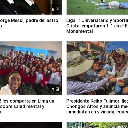
8
Jorge Messi, padre del astro
Liga 1: Universitario y Sport
o
Cristal empataron 1-1 en el 
Monumental
7
iles comparte en Lima un
Presidenta Keiko Fujimori lle
sobre salud mental y
Chongos Altos y anuncia me
r
inmediatas en vivienda, educ
salud y empleo