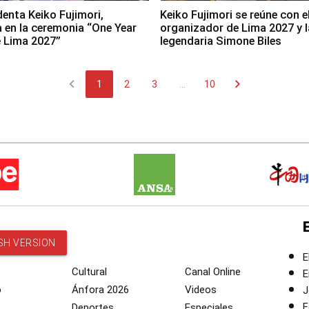
denta Keiko Fujimori,
Keiko Fujimori se reúne con e
a en la ceremonia “One Year
organizador de Lima 2027 y l
 Lima 2027”
legendaria Simone Biles
chevron_left
chevron_right
1
2
3
...
10
SH VERSION
E
Cultural
Canal Online
E
o
Ánfora 2026
Videos
J
F
Deportes
Especiales