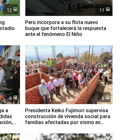
12
11
ing
Perú incorpora a su flota nuevo
Estadio
buque que fortalecerá la respuesta
ante el fenómeno El Niño
8
6
ga a
Presidenta Keiko Fujimori supervisa
didas
construcción de vivienda social para
ación,
familias afectadas por sismo en
Junín