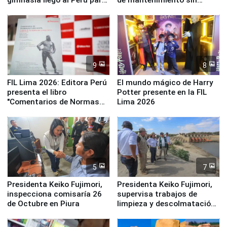
empezar cuenta regresiva a
distribuir en almacenes de
Panamericanos Lima 2027
la UGEL 2
9
8
FIL Lima 2026: Editora Perú
El mundo mágico de Harry
presenta el libro
Potter presente en la FIL
"Comentarios de Normas
Lima 2026
Legales: Laboral Vl .
Derecho Colectivo"
5
7
Presidenta Keiko Fujimori,
Presidenta Keiko Fujimori,
inspecciona comisaría 26
supervisa trabajos de
de Octubre en Piura
limpieza y descolmatación
en río Piura