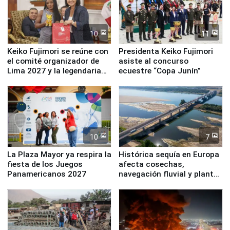
10
11
Keiko Fujimori se reúne con
Presidenta Keiko Fujimori
el comité organizador de
asiste al concurso
Lima 2027 y la legendaria
ecuestre “Copa Junín”
Simone Biles
10
7
La Plaza Mayor ya respira la
Histórica sequía en Europa
fiesta de los Juegos
afecta cosechas,
Panamericanos 2027
navegación fluvial y plantas
nucleares