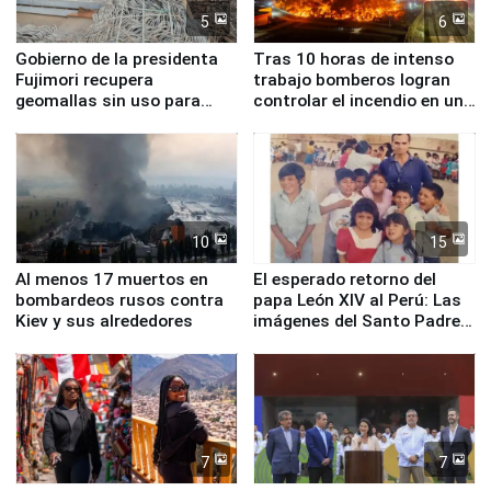
5
6
Gobierno de la presidenta
Tras 10 horas de intenso
Fujimori recupera
trabajo bomberos logran
geomallas sin uso para
controlar el incendio en una
proteger Santa Eulalia ante
planta química de Santiago
Fenómeno El Niño
de Chile
10
15
Al menos 17 muertos en
El esperado retorno del
bombardeos rusos contra
papa León XIV al Perú: Las
Kiev y sus alrededores
imágenes del Santo Padre
en su labor pastoral en
nuestro país
7
7