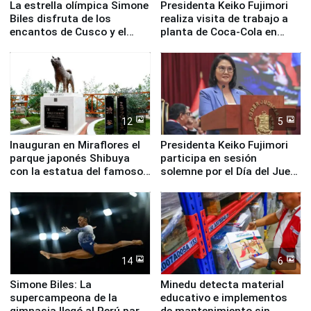
La estrella olímpica Simone
Presidenta Keiko Fujimori
Biles disfruta de los
realiza visita de trabajo a
encantos de Cusco y el
planta de Coca-Cola en
Valle Sagrado
Pucusana
12
5
Inauguran en Miraflores el
Presidenta Keiko Fujimori
parque japonés Shibuya
participa en sesión
con la estatua del famoso
solemne por el Día del Juez
perro Hachiko
y la Jueza
14
6
Simone Biles: La
Minedu detecta material
supercampeona de la
educativo e implementos
gimnasia llegó al Perú para
de mantenimiento sin