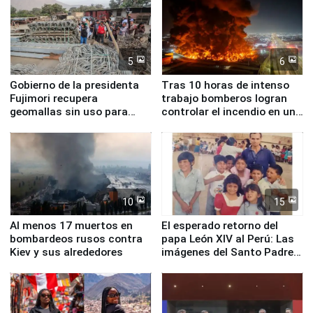
5
6
Gobierno de la presidenta
Tras 10 horas de intenso
Fujimori recupera
trabajo bomberos logran
geomallas sin uso para
controlar el incendio en una
proteger Santa Eulalia ante
planta química de Santiago
Fenómeno El Niño
de Chile
10
15
Al menos 17 muertos en
El esperado retorno del
bombardeos rusos contra
papa León XIV al Perú: Las
Kiev y sus alrededores
imágenes del Santo Padre
en su labor pastoral en
nuestro país