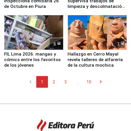
inspecciona comisaría 26
supervisa trabajos de
de Octubre en Piura
limpieza y descolmatación
en río Piura
8
7
FIL Lima 2026: mangas y
Hallazgo en Cerro Mayal
cómics entre los favoritos
revela talleres de alfarería
de los jóvenes
de la cultura mochica
chevron_left
chevron_right
1
2
3
...
10