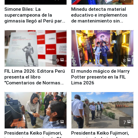
Simone Biles: La
Minedu detecta material
supercampeona de la
educativo e implementos
gimnasia llegó al Perú para
de mantenimiento sin
empezar cuenta regresiva a
distribuir en almacenes de
Panamericanos Lima 2027
la UGEL 2
9
8
FIL Lima 2026: Editora Perú
El mundo mágico de Harry
presenta el libro
Potter presente en la FIL
"Comentarios de Normas
Lima 2026
Legales: Laboral Vl .
Derecho Colectivo"
5
7
Presidenta Keiko Fujimori,
Presidenta Keiko Fujimori,