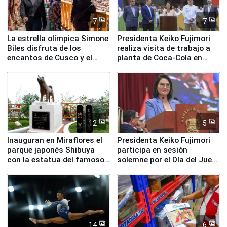
7
7
La estrella olímpica Simone
Presidenta Keiko Fujimori
Biles disfruta de los
realiza visita de trabajo a
encantos de Cusco y el
planta de Coca-Cola en
Valle Sagrado
Pucusana
12
5
Inauguran en Miraflores el
Presidenta Keiko Fujimori
parque japonés Shibuya
participa en sesión
con la estatua del famoso
solemne por el Día del Juez
perro Hachiko
y la Jueza
14
6