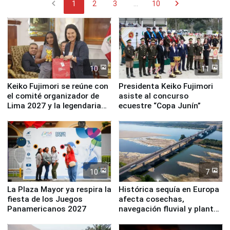
chevron_left
chevron_right
1
2
3
...
10
10
11
Keiko Fujimori se reúne con
Presidenta Keiko Fujimori
el comité organizador de
asiste al concurso
Lima 2027 y la legendaria
ecuestre “Copa Junín”
Simone Biles
10
7
La Plaza Mayor ya respira la
Histórica sequía en Europa
fiesta de los Juegos
afecta cosechas,
Panamericanos 2027
navegación fluvial y plantas
nucleares