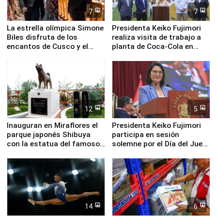
7
7
La estrella olímpica Simone
Presidenta Keiko Fujimori
Biles disfruta de los
realiza visita de trabajo a
encantos de Cusco y el
planta de Coca-Cola en
Valle Sagrado
Pucusana
12
5
Inauguran en Miraflores el
Presidenta Keiko Fujimori
parque japonés Shibuya
participa en sesión
con la estatua del famoso
solemne por el Día del Juez
perro Hachiko
y la Jueza
14
6