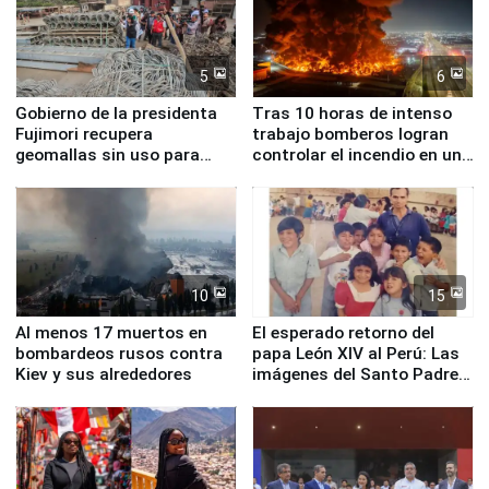
5
6
Gobierno de la presidenta
Tras 10 horas de intenso
Fujimori recupera
trabajo bomberos logran
geomallas sin uso para
controlar el incendio en una
proteger Santa Eulalia ante
planta química de Santiago
Fenómeno El Niño
de Chile
10
15
Al menos 17 muertos en
El esperado retorno del
bombardeos rusos contra
papa León XIV al Perú: Las
Kiev y sus alrededores
imágenes del Santo Padre
en su labor pastoral en
nuestro país