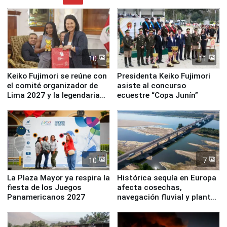
10
11
Keiko Fujimori se reúne con
Presidenta Keiko Fujimori
el comité organizador de
asiste al concurso
Lima 2027 y la legendaria
ecuestre “Copa Junín”
Simone Biles
10
7
La Plaza Mayor ya respira la
Histórica sequía en Europa
fiesta de los Juegos
afecta cosechas,
Panamericanos 2027
navegación fluvial y plantas
nucleares