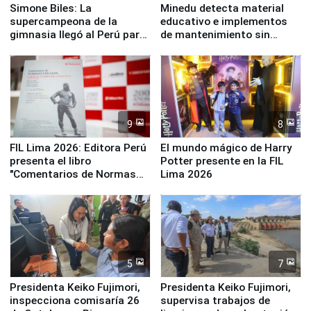
Simone Biles: La
Minedu detecta material
supercampeona de la
educativo e implementos
gimnasia llegó al Perú para
de mantenimiento sin
empezar cuenta regresiva a
distribuir en almacenes de
Panamericanos Lima 2027
la UGEL 2
9
8
FIL Lima 2026: Editora Perú
El mundo mágico de Harry
presenta el libro
Potter presente en la FIL
"Comentarios de Normas
Lima 2026
Legales: Laboral Vl .
Derecho Colectivo"
5
7
Presidenta Keiko Fujimori,
Presidenta Keiko Fujimori,
inspecciona comisaría 26
supervisa trabajos de