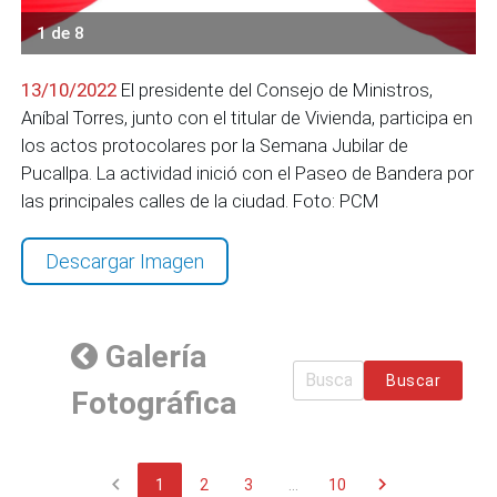
1 de 8
13/10/2022
El presidente del Consejo de Ministros,
Aníbal Torres, junto con el titular de Vivienda, participa en
los actos protocolares por la Semana Jubilar de
Pucallpa. La actividad inició con el Paseo de Bandera por
las principales calles de la ciudad. Foto: PCM
Descargar Imagen
Galería
Buscar
Fotográfica
chevron_left
chevron_right
1
2
3
...
10