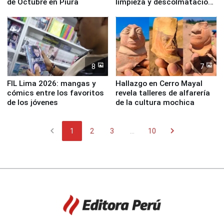
de Octubre en Piura
limpieza y descolmatación
en río Piura
8
7
FIL Lima 2026: mangas y
Hallazgo en Cerro Mayal
cómics entre los favoritos
revela talleres de alfarería
de los jóvenes
de la cultura mochica
chevron_left
chevron_right
1
2
3
...
10