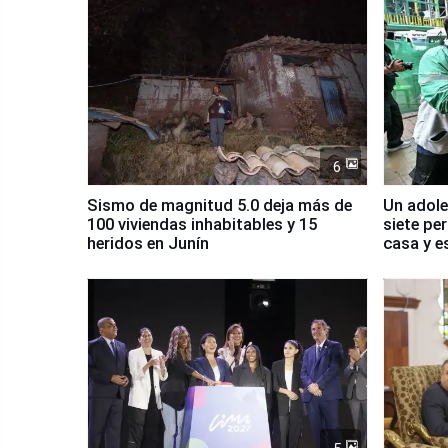
6
Sismo de magnitud 5.0 deja más de
Un adole
100 viviendas inhabitables y 15
siete pe
heridos en Junín
casa y e