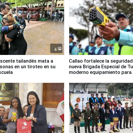
4
scente tailandés mata a
Callao fortalece la segurida
rsonas en un tiroteo en su
nueva Brigada Especial de T
scuela
moderno equipamiento para
Serenazgo