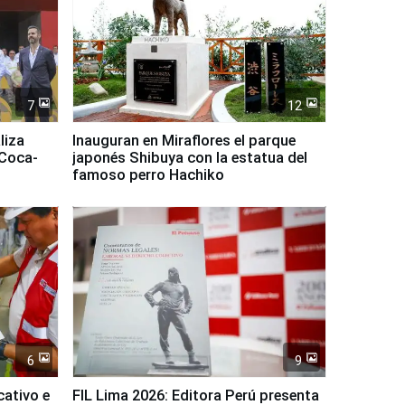
7
12
liza
Inauguran en Miraflores el parque
 Coca-
japonés Shibuya con la estatua del
famoso perro Hachiko
6
9
cativo e
FIL Lima 2026: Editora Perú presenta