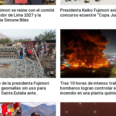
10
jimori se reúne con el comité
Presidenta Keiko Fujimori asi
dor de Lima 2027 y la
concurso ecuestre “Copa Ju
ia Simone Biles
5
 de la presidenta Fujimori
Tras 10 horas de intenso tra
 geomallas sin uso para
bomberos logran controlar e
 Santa Eulalia ante
incendio en una planta quími
o El Niño
Santiago de Chile