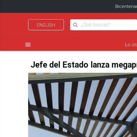
Bicentenar
ENGLISH
menu
Lo úl
Jefe del Estado lanza megap