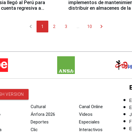
sia llegó al Perú para
implementos de mantenimien
cuenta regresiva a
distribuir en almacenes de l
icanos Lima 2027
chevron_left
chevron_right
1
2
3
...
10
SH VERSION
E
Cultural
Canal Online
E
o
Ánfora 2026
Videos
J
F
Deportes
Especiales
E
a
Clic
Interactivos