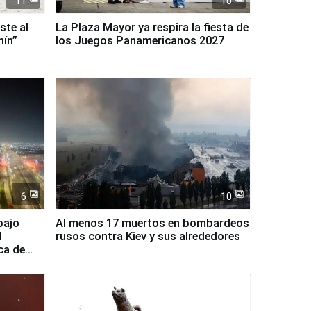
11
10
ste al
La Plaza Mayor ya respira la fiesta de
nín”
los Juegos Panamericanos 2027
6
10
bajo
Al menos 17 muertos en bombardeos
l
rusos contra Kiev y sus alrededores
ca de