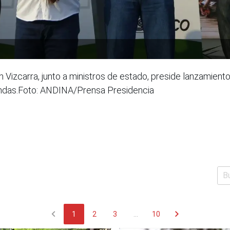
n Vizcarra, junto a ministros de estado, preside lanzamient
endas.Foto: ANDINA/Prensa Presidencia
chevron_left
chevron_right
1
2
3
...
10