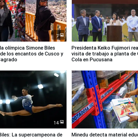
7
lla olímpica Simone Biles
Presidenta Keiko Fujimori rea
 de los encantos de Cusco y
visita de trabajo a planta de
 Sagrado
Cola en Pucusana
14
iles: La supercampeona de
Minedu detecta material edu