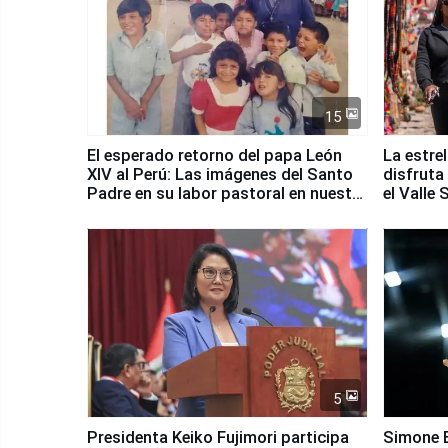
15
El esperado retorno del papa León
La estre
XIV al Perú: Las imágenes del Santo
disfruta
Padre en su labor pastoral en nuestro
el Valle
país
5
Presidenta Keiko Fujimori participa
Simone B