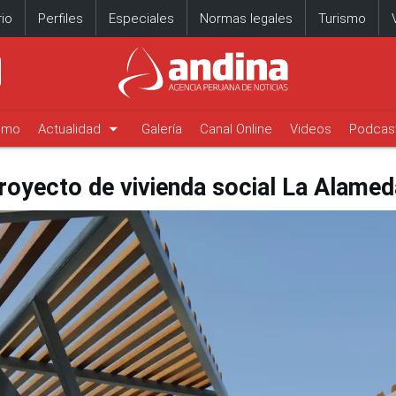
io
Perfiles
Especiales
Normas legales
Turismo
arrow_drop_down
timo
Actualidad
Galería
Canal Online
Videos
Podcas
royecto de vivienda social La Alamed