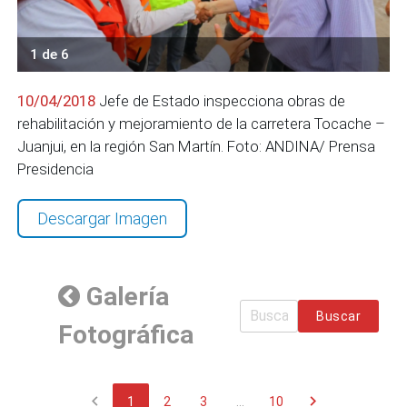
1 de 6
10/04/2018
Jefe de Estado inspecciona obras de
rehabilitación y mejoramiento de la carretera Tocache –
Juanjui, en la región San Martín. Foto: ANDINA/ Prensa
Presidencia
Descargar Imagen
Galería
Buscar
Fotográfica
chevron_left
chevron_right
1
2
3
...
10