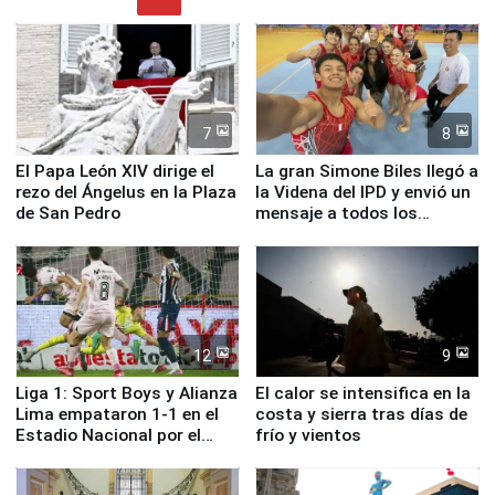
7
8
El Papa León XIV dirige el
La gran Simone Biles llegó a
rezo del Ángelus en la Plaza
la Videna del IPD y envió un
de San Pedro
mensaje a todos los
deportistas del Perú
12
9
Liga 1: Sport Boys y Alianza
El calor se intensifica en la
Lima empataron 1-1 en el
costa y sierra tras días de
Estadio Nacional por el
frío y vientos
Torneo Clausura