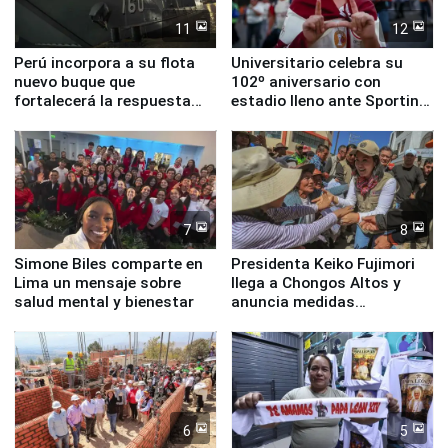
11
12
Perú incorpora a su flota
Universitario celebra su
nuevo buque que
102º aniversario con
fortalecerá la respuesta
estadio lleno ante Sporting
ante el fenómeno El Niño
Cristal
7
8
Simone Biles comparte en
Presidenta Keiko Fujimori
Lima un mensaje sobre
llega a Chongos Altos y
salud mental y bienestar
anuncia medidas
inmediatas en vivienda,
educación, salud y empleo
6
5