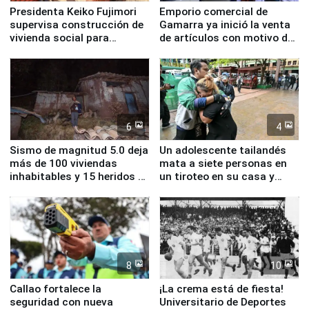
Presidenta Keiko Fujimori
Emporio comercial de
supervisa construcción de
Gamarra ya inició la venta
vivienda social para
de artículos con motivo de
familias afectadas por
la visita del papa León XIV
sismo en Junín
6
4
Sismo de magnitud 5.0 deja
Un adolescente tailandés
más de 100 viviendas
mata a siete personas en
inhabitables y 15 heridos en
un tiroteo en su casa y
Junín
escuela
8
10
Callao fortalece la
¡La crema está de fiesta!
seguridad con nueva
Universitario de Deportes