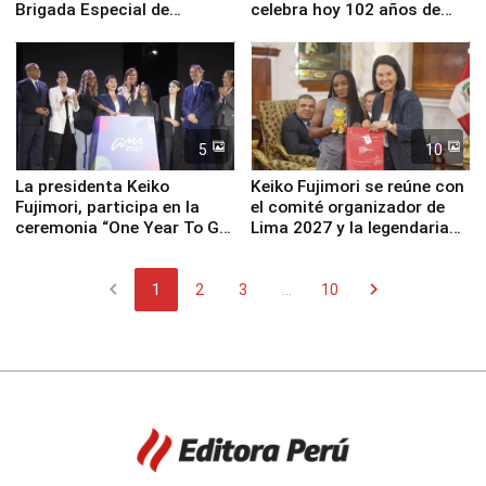
Brigada Especial de
celebra hoy 102 años de
Turismo y moderno
fundación
equipamiento para
Serenazgo
5
10
La presidenta Keiko
Keiko Fujimori se reúne con
Fujimori, participa en la
el comité organizador de
ceremonia “One Year To Go
Lima 2027 y la legendaria
de Lima 2027”
Simone Biles
chevron_left
chevron_right
1
2
3
...
10