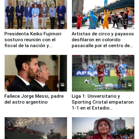
6
12
Presidenta Keiko Fujimori
Artistas de circo y payasos
sostuvo reunión con el
desfilaron en colorido
fiscal de la nación y
pasacalle por el centro de
ministros de Estado
Lima
8
12
Fallece Jorge Messi, padre
Liga 1: Universitario y
del astro argentino
Sporting Cristal empataron
1-1 en el Estadio
Monumental