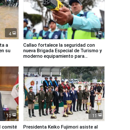
4
8
ta a
Callao fortalece la seguridad con
en su
nueva Brigada Especial de Turismo y
moderno equipamiento para
Serenazgo
10
11
l comité
Presidenta Keiko Fujimori asiste al