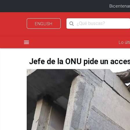
Bicentenar
ENGLISH
menu
Lo úl
Jefe de la ONU pide un acce