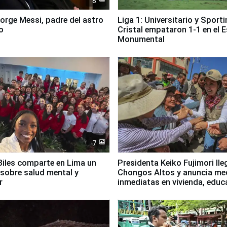
8
Jorge Messi, padre del astro
Liga 1: Universitario y Sport
o
Cristal empataron 1-1 en el 
Monumental
7
iles comparte en Lima un
Presidenta Keiko Fujimori lle
sobre salud mental y
Chongos Altos y anuncia me
r
inmediatas en vivienda, educ
salud y empleo