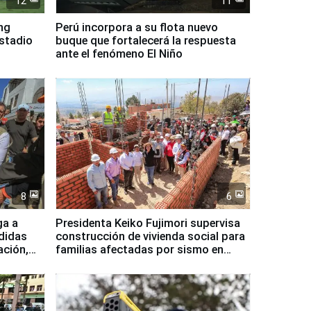
12
11
ing
Perú incorpora a su flota nuevo
Estadio
buque que fortalecerá la respuesta
ante el fenómeno El Niño
8
6
ga a
Presidenta Keiko Fujimori supervisa
didas
construcción de vivienda social para
ación,
familias afectadas por sismo en
Junín