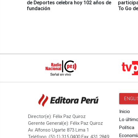
de Deportes celebra hoy 102 años de
particip
fundación
To Go de
ENGLI
Inicio
Director(e): Félix Paz Quiroz
Lo últim
Gerente General(e): Félix Paz Quiroz
Política
Av. Alfonso Ugarte 873 Lima 1
Economí
Teléfono: (51-1) 315 0400 Fax: 431 2849