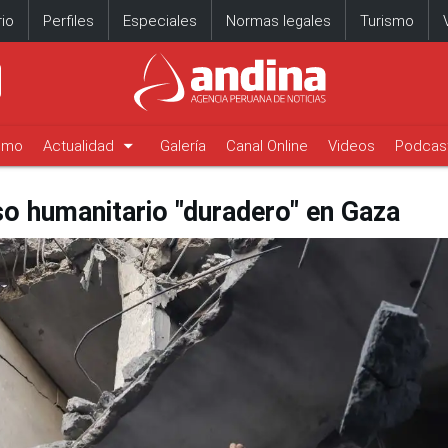
io
Perfiles
Especiales
Normas legales
Turismo
arrow_drop_down
timo
Actualidad
Galería
Canal Online
Videos
Podcas
so humanitario "duradero" en Gaza