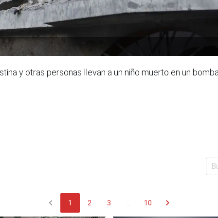
tina y otras personas llevan a un niño muerto en un bombar
chevron_left
chevron_right
1
2
3
...
10