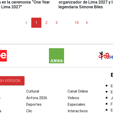
a en la ceremonia “One Year
organizador de Lima 2027 y l
 Lima 2027”
legendaria Simone Biles
chevron_left
chevron_right
1
2
3
...
10
SH VERSION
E
Cultural
Canal Online
E
o
Ánfora 2026
Videos
J
F
Deportes
Especiales
E
a
Clic
Interactivos