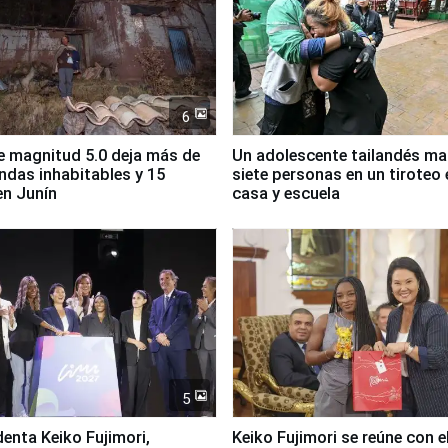
6
 magnitud 5.0 deja más de
Un adolescente tailandés ma
endas inhabitables y 15
siete personas en un tiroteo 
en Junín
casa y escuela
5
denta Keiko Fujimori,
Keiko Fujimori se reúne con e