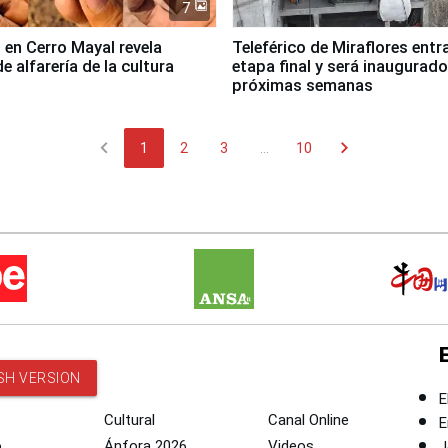
7
 en Cerro Mayal revela
Teleférico de Miraflores entr
de alfarería de la cultura
etapa final y será inaugurado
próximas semanas
chevron_left
chevron_right
1
2
3
...
10
SH VERSION
E
Cultural
Canal Online
E
o
Ánfora 2026
Videos
J