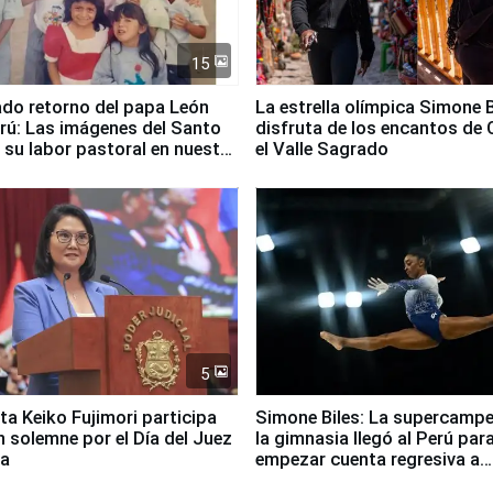
15
ado retorno del papa León
La estrella olímpica Simone B
erú: Las imágenes del Santo
disfruta de los encantos de 
 su labor pastoral en nuestro
el Valle Sagrado
5
ta Keiko Fujimori participa
Simone Biles: La supercamp
n solemne por el Día del Juez
la gimnasia llegó al Perú par
za
empezar cuenta regresiva a
Panamericanos Lima 2027