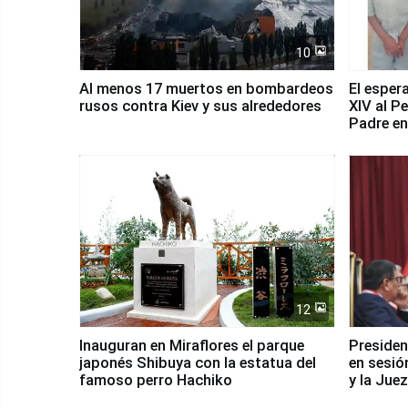
10
Al menos 17 muertos en bombardeos
El esper
rusos contra Kiev y sus alrededores
XIV al P
Padre en
país
12
Inauguran en Miraflores el parque
Presiden
japonés Shibuya con la estatua del
en sesió
famoso perro Hachiko
y la Jue