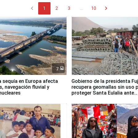
chevron_left
chevron_right
1
2
3
...
10
7
a sequía en Europa afecta
Gobierno de la presidenta Fu
, navegación fluvial y
recupera geomallas sin uso 
nucleares
proteger Santa Eulalia ante
Fenómeno El Niño