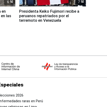
6
7
a en
Presidenta Keiko Fujimori recibe a
 en las
peruanos repatriados por el
terremoto en Venezuela
Especiales
lecciones 2026
nfermedades raras en Perú
oyas religiosas en Lima