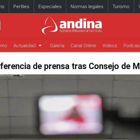
io
Perfiles
Especiales
Normas legales
Turismo
arrow_drop_down
timo
Actualidad
Galería
Canal Online
Videos
Podcas
ferencia de prensa tras Consejo de M