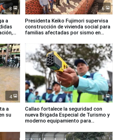
8
6
ga a
Presidenta Keiko Fujimori supervisa
didas
construcción de vivienda social para
ación,
familias afectadas por sismo en
Junín
4
8
ta a
Callao fortalece la seguridad con
en su
nueva Brigada Especial de Turismo y
moderno equipamiento para
Serenazgo