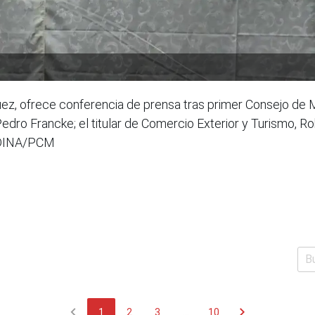
uez, ofrece conferencia de prensa tras primer Consejo de M
Pedro Francke; el titular de Comercio Exterior y Turismo, 
ANDINA/PCM
chevron_left
chevron_right
1
2
3
...
10