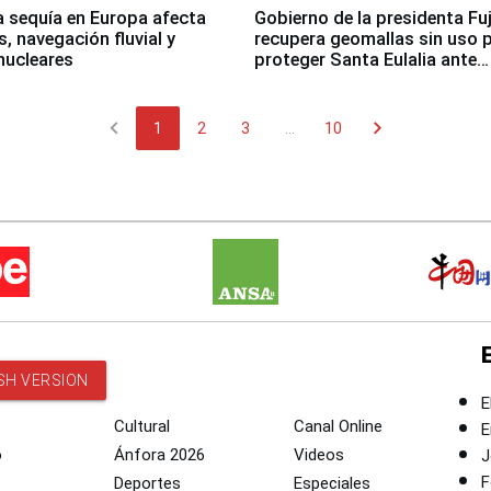
a sequía en Europa afecta
Gobierno de la presidenta Fu
, navegación fluvial y
recupera geomallas sin uso 
nucleares
proteger Santa Eulalia ante
Fenómeno El Niño
chevron_left
chevron_right
1
2
3
...
10
SH VERSION
E
Cultural
Canal Online
E
o
Ánfora 2026
Videos
J
F
Deportes
Especiales