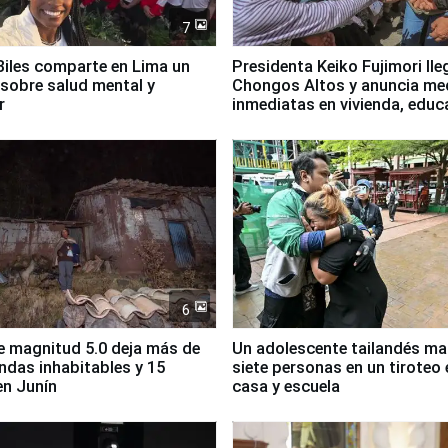
7
iles comparte en Lima un
Presidenta Keiko Fujimori lle
sobre salud mental y
Chongos Altos y anuncia me
r
inmediatas en vivienda, educ
salud y empleo
6
 magnitud 5.0 deja más de
Un adolescente tailandés ma
endas inhabitables y 15
siete personas en un tiroteo 
en Junín
casa y escuela