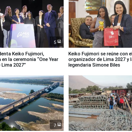
5
denta Keiko Fujimori,
Keiko Fujimori se reúne con e
a en la ceremonia “One Year
organizador de Lima 2027 y l
 Lima 2027”
legendaria Simone Biles
7