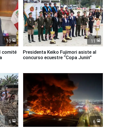
10
11
l comité
Presidenta Keiko Fujimori asiste al
a
concurso ecuestre “Copa Junín”
5
6