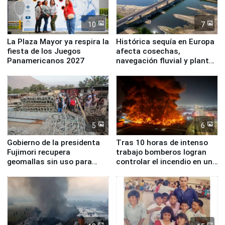
10
7
La Plaza Mayor ya respira la
Histórica sequía en Europa
fiesta de los Juegos
afecta cosechas,
Panamericanos 2027
navegación fluvial y plantas
nucleares
5
6
Gobierno de la presidenta
Tras 10 horas de intenso
Fujimori recupera
trabajo bomberos logran
geomallas sin uso para
controlar el incendio en una
proteger Santa Eulalia ante
planta química de Santiago
Fenómeno El Niño
de Chile