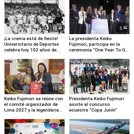
equipamiento para
Serenazgo
10
5
¡La crema está de fiesta!
La presidenta Keiko
Universitario de Deportes
Fujimori, participa en la
celebra hoy 102 años de
ceremonia “One Year To Go
fundación
de Lima 2027”
10
11
Keiko Fujimori se reúne con
Presidenta Keiko Fujimori
el comité organizador de
asiste al concurso
Lima 2027 y la legendaria
ecuestre “Copa Junín”
Simone Biles