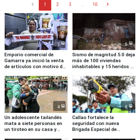
chevron_left
chevron_right
1
2
3
...
10
5
6
Emporio comercial de
Sismo de magnitud 5.0 deja
Gamarra ya inició la venta
más de 100 viviendas
de artículos con motivo de
inhabitables y 15 heridos en
la visita del papa León XIV
Junín
4
8
Un adolescente tailandés
Callao fortalece la
mata a siete personas en
seguridad con nueva
un tiroteo en su casa y
Brigada Especial de
escuela
Turismo y moderno