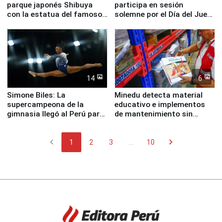
parque japonés Shibuya
participa en sesión
con la estatua del famoso
solemne por el Día del Juez
perro Hachiko
y la Jueza
14
6
Simone Biles: La
Minedu detecta material
supercampeona de la
educativo e implementos
gimnasia llegó al Perú para
de mantenimiento sin
empezar cuenta regresiva a
distribuir en almacenes de
Panamericanos Lima 2027
la UGEL 2
chevron_left
chevron_right
1
2
3
...
10