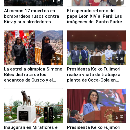
10
15
Al menos 17 muertos en
El esperado retorno del
bombardeos rusos contra
papa León XIV al Perú: Las
Kiev y sus alrededores
imágenes del Santo Padre
en su labor pastoral en
nuestro país
7
7
La estrella olímpica Simone
Presidenta Keiko Fujimori
Biles disfruta de los
realiza visita de trabajo a
encantos de Cusco y el
planta de Coca-Cola en
Valle Sagrado
Pucusana
12
5
Inauguran en Miraflores el
Presidenta Keiko Fujimori