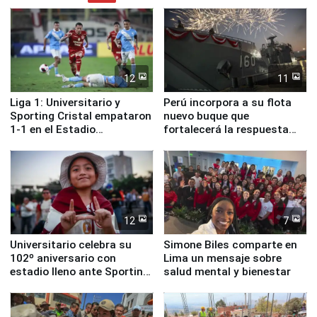
12
11
Liga 1: Universitario y
Perú incorpora a su flota
Sporting Cristal empataron
nuevo buque que
1-1 en el Estadio
fortalecerá la respuesta
Monumental
ante el fenómeno El Niño
12
7
Universitario celebra su
Simone Biles comparte en
102º aniversario con
Lima un mensaje sobre
estadio lleno ante Sporting
salud mental y bienestar
Cristal