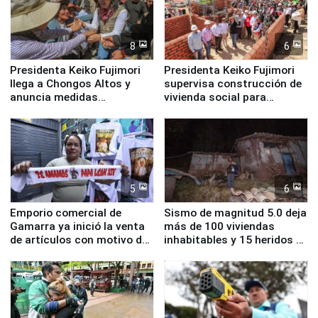
8
6
Presidenta Keiko Fujimori
Presidenta Keiko Fujimori
llega a Chongos Altos y
supervisa construcción de
anuncia medidas
vivienda social para
inmediatas en vivienda,
familias afectadas por
educación, salud y empleo
sismo en Junín
5
6
Emporio comercial de
Sismo de magnitud 5.0 deja
Gamarra ya inició la venta
más de 100 viviendas
de artículos con motivo de
inhabitables y 15 heridos en
la visita del papa León XIV
Junín