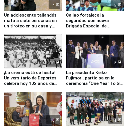
4
8
Un adolescente tailandés
Callao fortalece la
mata a siete personas en
seguridad con nueva
un tiroteo en su casa y
Brigada Especial de
escuela
Turismo y moderno
equipamiento para
Serenazgo
10
5
¡La crema está de fiesta!
La presidenta Keiko
Universitario de Deportes
Fujimori, participa en la
celebra hoy 102 años de
ceremonia “One Year To Go
fundación
de Lima 2027”
10
11