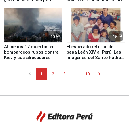
proteger Santa Eulalia ante
planta química de Santiago
Fenómeno El Niño
de Chile
10
15
Al menos 17 muertos en
El esperado retorno del
bombardeos rusos contra
papa León XIV al Perú: Las
Kiev y sus alrededores
imágenes del Santo Padre
en su labor pastoral en
nuestro país
chevron_left
chevron_right
1
2
3
...
10