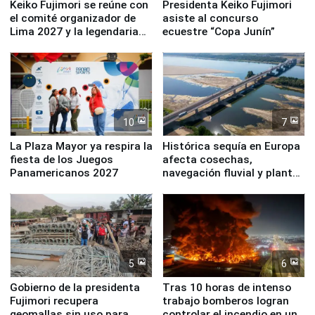
Keiko Fujimori se reúne con
Presidenta Keiko Fujimori
el comité organizador de
asiste al concurso
Lima 2027 y la legendaria
ecuestre “Copa Junín”
Simone Biles
10
7
La Plaza Mayor ya respira la
Histórica sequía en Europa
fiesta de los Juegos
afecta cosechas,
Panamericanos 2027
navegación fluvial y plantas
nucleares
5
6
Gobierno de la presidenta
Tras 10 horas de intenso
Fujimori recupera
trabajo bomberos logran
geomallas sin uso para
controlar el incendio en una