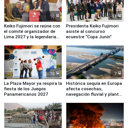
10
11
Keiko Fujimori se reúne con
Presidenta Keiko Fujimori
el comité organizador de
asiste al concurso
Lima 2027 y la legendaria
ecuestre “Copa Junín”
Simone Biles
10
7
La Plaza Mayor ya respira la
Histórica sequía en Europa
fiesta de los Juegos
afecta cosechas,
Panamericanos 2027
navegación fluvial y plantas
nucleares