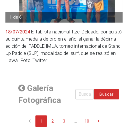
1 de 6
18/07/2024
El tablista nacional, Itzel Delgado, conquistó
su quinta medalla de oro en el año, al ganar la décima
edición del PADDLE IMUA, torneo internacional de Stand
Up Paddle (SUP), modalidad del surf, que se realizó en
Hawái. Foto: Twitter
Galería
Buscar
Fotográfica
chevron_left
chevron_right
1
2
3
...
10