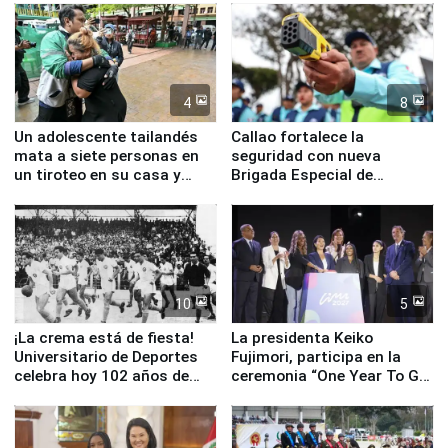
4
8
Un adolescente tailandés
Callao fortalece la
mata a siete personas en
seguridad con nueva
un tiroteo en su casa y
Brigada Especial de
escuela.
Turismo y moderno
equipamiento para
Serenazgo
10
5
¡La crema está de fiesta!
La presidenta Keiko
Universitario de Deportes
Fujimori, participa en la
celebra hoy 102 años de
ceremonia “One Year To Go
fundación
de Lima 2027”