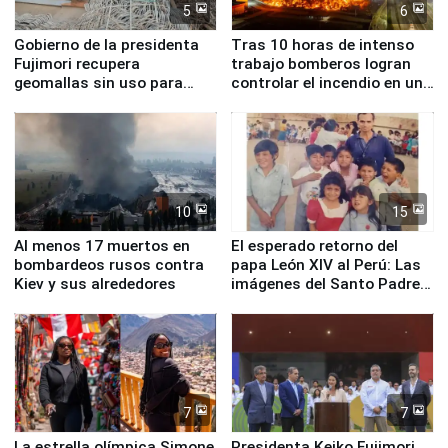
5
6
Gobierno de la presidenta
Tras 10 horas de intenso
Fujimori recupera
trabajo bomberos logran
geomallas sin uso para
controlar el incendio en una
proteger Santa Eulalia ante
planta química de Santiago
Fenómeno El Niño
de Chile
10
15
Al menos 17 muertos en
El esperado retorno del
bombardeos rusos contra
papa León XIV al Perú: Las
Kiev y sus alrededores
imágenes del Santo Padre
en su labor pastoral en
nuestro país
7
7
La estrella olímpica Simone
Presidenta Keiko Fujimori