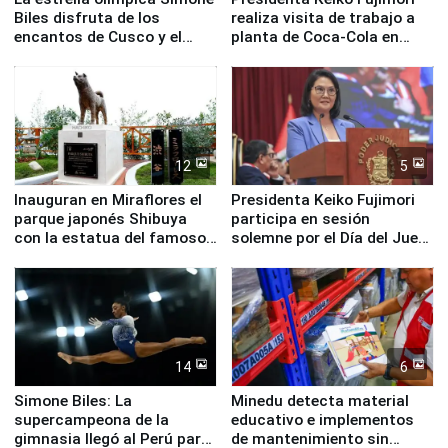
Biles disfruta de los
realiza visita de trabajo a
encantos de Cusco y el
planta de Coca-Cola en
Valle Sagrado
Pucusana
12
5
Inauguran en Miraflores el
Presidenta Keiko Fujimori
parque japonés Shibuya
participa en sesión
con la estatua del famoso
solemne por el Día del Juez
perro Hachiko
y la Jueza
14
6
Simone Biles: La
Minedu detecta material
supercampeona de la
educativo e implementos
gimnasia llegó al Perú para
de mantenimiento sin