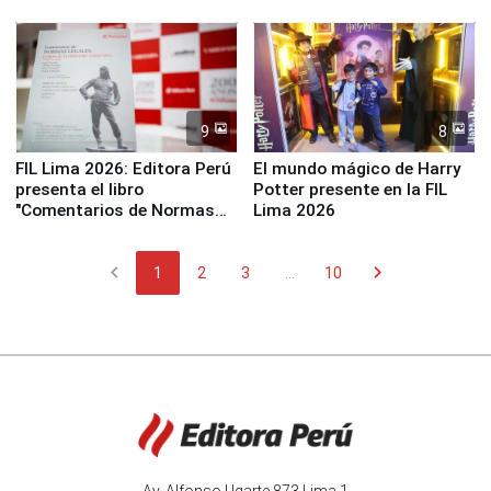
empezar cuenta regresiva a
distribuir en almacenes de
Panamericanos Lima 2027
la UGEL 2
9
8
FIL Lima 2026: Editora Perú
El mundo mágico de Harry
presenta el libro
Potter presente en la FIL
"Comentarios de Normas
Lima 2026
Legales: Laboral Vl .
Derecho Colectivo"
chevron_left
chevron_right
1
2
3
...
10