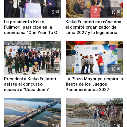
5
10
La presidenta Keiko
Keiko Fujimori se reúne con
Fujimori, participa en la
el comité organizador de
ceremonia “One Year To Go
Lima 2027 y la legendaria
de Lima 2027”
Simone Biles
11
10
Presidenta Keiko Fujimori
La Plaza Mayor ya respira la
asiste al concurso
fiesta de los Juegos
ecuestre “Copa Junín”
Panamericanos 2027
7
5