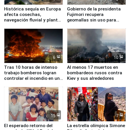
Histórica sequía en Europa
Gobierno de la presidenta
afecta cosechas,
Fujimori recupera
navegación fluvial y plantas
geomallas sin uso para
nucleares
proteger Santa Eulalia ante
Fenómeno El Niño
6
10
Tras 10 horas de intenso
Al menos 17 muertos en
trabajo bomberos logran
bombardeos rusos contra
controlar el incendio en una
Kiev y sus alrededores
planta química de Santiago
de Chile
15
7
El esperado retorno del
La estrella olímpica Simone