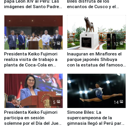
papa León XIV al Perú: Las
Biles disfruta de los
imágenes del Santo Padre
encantos de Cusco y el
en su labor pastoral en
Valle Sagrado
nuestro país
7
12
Presidenta Keiko Fujimori
Inauguran en Miraflores el
realiza visita de trabajo a
parque japonés Shibuya
planta de Coca-Cola en
con la estatua del famoso
Pucusana
perro Hachiko
5
14
Presidenta Keiko Fujimori
Simone Biles: La
participa en sesión
supercampeona de la
solemne por el Día del Juez
gimnasia llegó al Perú para
y la Jueza
empezar cuenta regresiva a