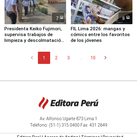
7
8
Presidenta Keiko Fujimori,
FIL Lima 2026: mangas y
supervisa trabajos de
cómics entre los favoritos
limpieza y descolmatación
de los jóvenes
en río Piura
chevron_left
chevron_right
1
2
3
...
10
Av. Alfonso Ugarte 873 Lima 1
Teléfono: (51-1) 315 0400 Fax: 431 2849