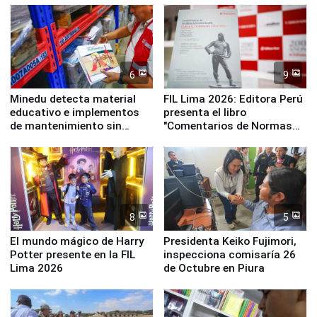
Panamericanos Lima 2027
6
9
Minedu detecta material
FIL Lima 2026: Editora Perú
educativo e implementos
presenta el libro
de mantenimiento sin
"Comentarios de Normas
distribuir en almacenes de
Legales: Laboral Vl .
la UGEL 2
Derecho Colectivo"
8
5
El mundo mágico de Harry
Presidenta Keiko Fujimori,
Potter presente en la FIL
inspecciona comisaría 26
Lima 2026
de Octubre en Piura