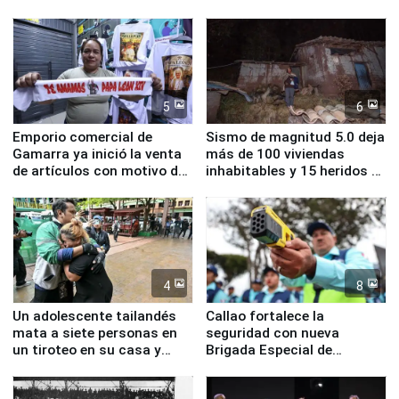
inmediatas en vivienda,
familias afectadas por
educación, salud y empleo
sismo en Junín
5
6
Emporio comercial de
Sismo de magnitud 5.0 deja
Gamarra ya inició la venta
más de 100 viviendas
de artículos con motivo de
inhabitables y 15 heridos en
la visita del papa León XIV
Junín
4
8
Un adolescente tailandés
Callao fortalece la
mata a siete personas en
seguridad con nueva
un tiroteo en su casa y
Brigada Especial de
escuela
Turismo y moderno
equipamiento para