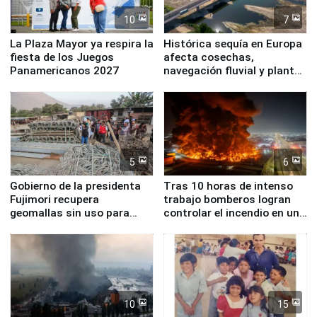
10
7
La Plaza Mayor ya respira la
Histórica sequía en Europa
fiesta de los Juegos
afecta cosechas,
Panamericanos 2027
navegación fluvial y plantas
nucleares
5
6
Gobierno de la presidenta
Tras 10 horas de intenso
Fujimori recupera
trabajo bomberos logran
geomallas sin uso para
controlar el incendio en una
proteger Santa Eulalia ante
planta química de Santiago
Fenómeno El Niño
de Chile
10
15