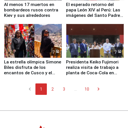
Al menos 17 muertos en
El esperado retorno del
bombardeos rusos contra
papa León XIV al Perú: Las
Kiev y sus alrededores
imágenes del Santo Padre
en su labor pastoral en
nuestro país
7
7
La estrella olímpica Simone
Presidenta Keiko Fujimori
Biles disfruta de los
realiza visita de trabajo a
encantos de Cusco y el
planta de Coca-Cola en
Valle Sagrado
Pucusana
chevron_left
chevron_right
1
2
3
...
10