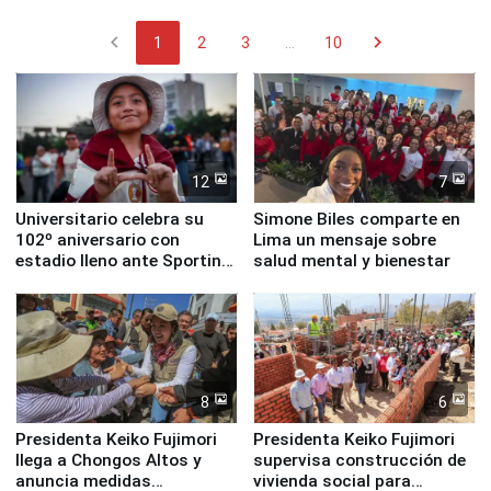
chevron_left
chevron_right
1
2
3
...
10
12
7
Universitario celebra su
Simone Biles comparte en
102º aniversario con
Lima un mensaje sobre
estadio lleno ante Sporting
salud mental y bienestar
Cristal
8
6
Presidenta Keiko Fujimori
Presidenta Keiko Fujimori
llega a Chongos Altos y
supervisa construcción de
anuncia medidas
vivienda social para