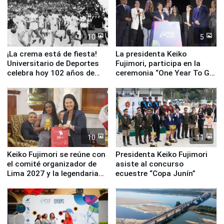
Serenazgo
10
5
¡La crema está de fiesta!
La presidenta Keiko
Universitario de Deportes
Fujimori, participa en la
celebra hoy 102 años de
ceremonia “One Year To Go
fundación
de Lima 2027”
10
11
Keiko Fujimori se reúne con
Presidenta Keiko Fujimori
el comité organizador de
asiste al concurso
Lima 2027 y la legendaria
ecuestre “Copa Junín”
Simone Biles