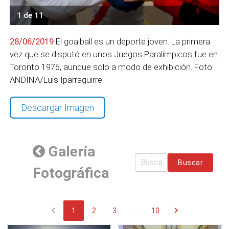
1 de 11
28/06/2019
El goalball es un deporte joven. La primera
vez que se disputó en unos Juegos Paralímpicos fue en
Toronto 1976, aunque solo a modo de exhibición. Foto:
ANDINA/Luis Iparraguirre
Descargar Imagen
Galería
Buscar
Fotográfica
chevron_left
chevron_right
1
2
3
...
10