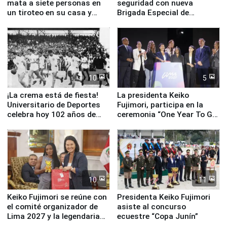
mata a siete personas en
seguridad con nueva
un tiroteo en su casa y
Brigada Especial de
escuela
Turismo y moderno
equipamiento para
Serenazgo
10
5
¡La crema está de fiesta!
La presidenta Keiko
Universitario de Deportes
Fujimori, participa en la
celebra hoy 102 años de
ceremonia “One Year To Go
fundación
de Lima 2027”
10
11
Keiko Fujimori se reúne con
Presidenta Keiko Fujimori
el comité organizador de
asiste al concurso
Lima 2027 y la legendaria
ecuestre “Copa Junín”
Simone Biles