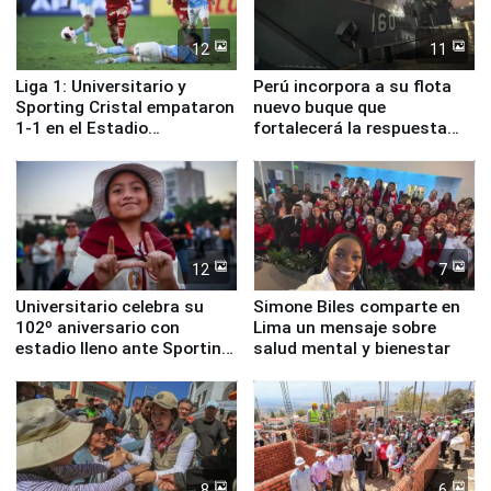
12
11
Liga 1: Universitario y
Perú incorpora a su flota
Sporting Cristal empataron
nuevo buque que
1-1 en el Estadio
fortalecerá la respuesta
Monumental
ante el fenómeno El Niño
12
7
Universitario celebra su
Simone Biles comparte en
102º aniversario con
Lima un mensaje sobre
estadio lleno ante Sporting
salud mental y bienestar
Cristal
8
6