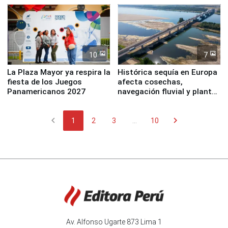
10
7
La Plaza Mayor ya respira la
Histórica sequía en Europa
fiesta de los Juegos
afecta cosechas,
Panamericanos 2027
navegación fluvial y plantas
nucleares
chevron_left
chevron_right
1
2
3
...
10
Av. Alfonso Ugarte 873 Lima 1