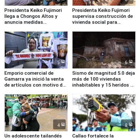
Presidenta Keiko Fujimori
Presidenta Keiko Fujimori
llega a Chongos Altos y
supervisa construcción de
anuncia medidas
vivienda social para
inmediatas en vivienda,
familias afectadas por
educación, salud y empleo
sismo en Junín
5
6
Emporio comercial de
Sismo de magnitud 5.0 deja
Gamarra ya inició la venta
más de 100 viviendas
de artículos con motivo de
inhabitables y 15 heridos en
la visita del papa León XIV
Junín
4
8
Un adolescente tailandés
Callao fortalece la