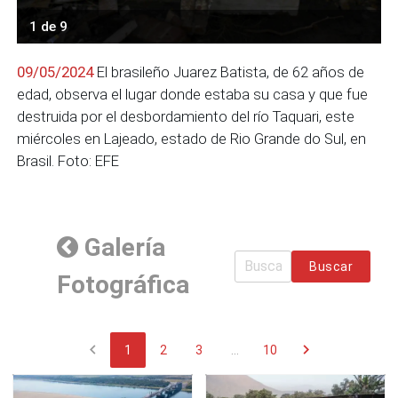
1 de 9
09/05/2024
El brasileño Juarez Batista, de 62 años de
edad, observa el lugar donde estaba su casa y que fue
destruida por el desbordamiento del río Taquari, este
miércoles en Lajeado, estado de Rio Grande do Sul, en
Brasil. Foto: EFE
Galería
Buscar
Fotográfica
chevron_left
chevron_right
1
2
3
...
10