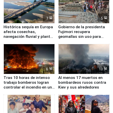
7
5
Histórica sequía en Europa
Gobierno de la presidenta
afecta cosechas,
Fujimori recupera
navegación fluvial y plantas
geomallas sin uso para
nucleares
proteger Santa Eulalia ante
Fenómeno El Niño
6
10
Tras 10 horas de intenso
Al menos 17 muertos en
trabajo bomberos logran
bombardeos rusos contra
controlar el incendio en una
Kiev y sus alrededores
planta química de Santiago
de Chile