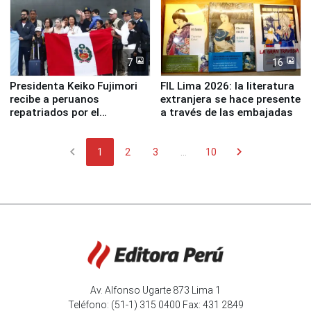
7
16
Presidenta Keiko Fujimori
FIL Lima 2026: la literatura
recibe a peruanos
extranjera se hace presente
repatriados por el
a través de las embajadas
terremoto en Venezuela
chevron_left
chevron_right
1
2
3
...
10
Av. Alfonso Ugarte 873 Lima 1
Teléfono: (51-1) 315 0400 Fax: 431 2849