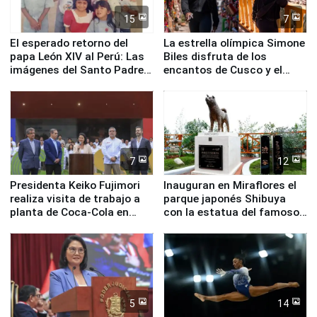
15
7
El esperado retorno del
La estrella olímpica Simone
papa León XIV al Perú: Las
Biles disfruta de los
imágenes del Santo Padre
encantos de Cusco y el
en su labor pastoral en
Valle Sagrado
nuestro país
7
12
Presidenta Keiko Fujimori
Inauguran en Miraflores el
realiza visita de trabajo a
parque japonés Shibuya
planta de Coca-Cola en
con la estatua del famoso
Pucusana
perro Hachiko
5
14