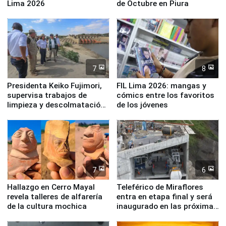
Lima 2026
de Octubre en Piura
7
8
Presidenta Keiko Fujimori,
FIL Lima 2026: mangas y
supervisa trabajos de
cómics entre los favoritos
limpieza y descolmatación
de los jóvenes
en río Piura
7
6
Hallazgo en Cerro Mayal
Teleférico de Miraflores
revela talleres de alfarería
entra en etapa final y será
de la cultura mochica
inaugurado en las próximas
semanas