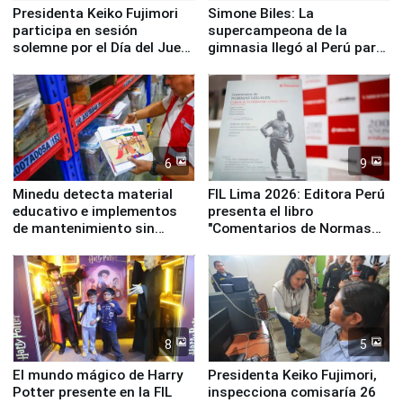
Presidenta Keiko Fujimori
Simone Biles: La
participa en sesión
supercampeona de la
solemne por el Día del Juez
gimnasia llegó al Perú para
y la Jueza
empezar cuenta regresiva a
Panamericanos Lima 2027
6
9
Minedu detecta material
FIL Lima 2026: Editora Perú
educativo e implementos
presenta el libro
de mantenimiento sin
"Comentarios de Normas
distribuir en almacenes de
Legales: Laboral Vl .
la UGEL 2
Derecho Colectivo"
8
5
El mundo mágico de Harry
Presidenta Keiko Fujimori,
Potter presente en la FIL
inspecciona comisaría 26