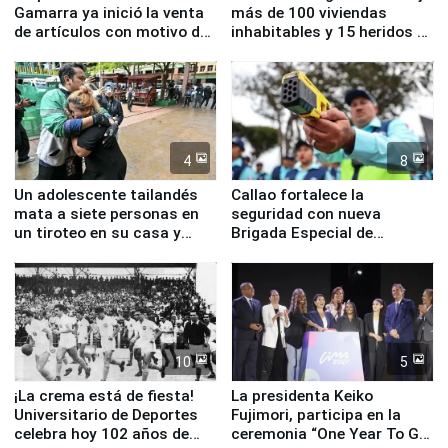
Gamarra ya inició la venta
más de 100 viviendas
de artículos con motivo de
inhabitables y 15 heridos en
la visita del papa León XIV
Junín
4
8
Un adolescente tailandés
Callao fortalece la
mata a siete personas en
seguridad con nueva
un tiroteo en su casa y
Brigada Especial de
escuela
Turismo y moderno
equipamiento para
Serenazgo
10
5
¡La crema está de fiesta!
La presidenta Keiko
Universitario de Deportes
Fujimori, participa en la
celebra hoy 102 años de
ceremonia “One Year To Go