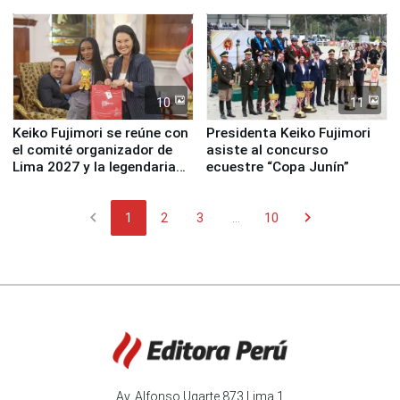
fundación
de Lima 2027”
10
11
Keiko Fujimori se reúne con
Presidenta Keiko Fujimori
el comité organizador de
asiste al concurso
Lima 2027 y la legendaria
ecuestre “Copa Junín”
Simone Biles
chevron_left
chevron_right
1
2
3
...
10
Av. Alfonso Ugarte 873 Lima 1