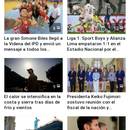
8
12
La gran Simone Biles llegó a
Liga 1: Sport Boys y Alianza
la Videna del IPD y envió un
Lima empataron 1-1 en el
mensaje a todos los
Estadio Nacional por el
deportistas del Perú
Torneo Clausura
9
6
El calor se intensifica en la
Presidenta Keiko Fujimori
costa y sierra tras días de
sostuvo reunión con el
frío y vientos
fiscal de la nación y
ministros de Estado