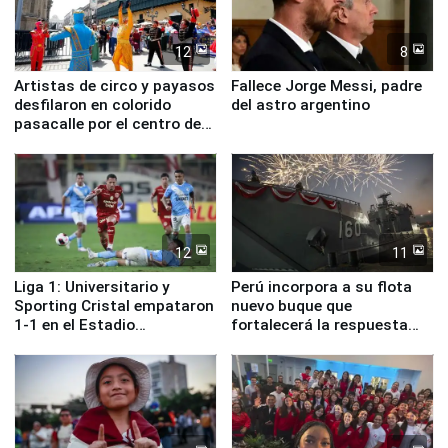
12
8
Artistas de circo y payasos
Fallece Jorge Messi, padre
desfilaron en colorido
del astro argentino
pasacalle por el centro de
Lima
12
11
Liga 1: Universitario y
Perú incorpora a su flota
Sporting Cristal empataron
nuevo buque que
1-1 en el Estadio
fortalecerá la respuesta
Monumental
ante el fenómeno El Niño