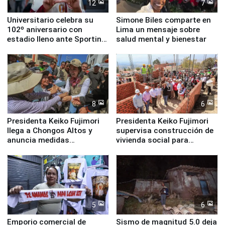
12
7
Universitario celebra su
Simone Biles comparte en
102º aniversario con
Lima un mensaje sobre
estadio lleno ante Sporting
salud mental y bienestar
Cristal
8
6
Presidenta Keiko Fujimori
Presidenta Keiko Fujimori
llega a Chongos Altos y
supervisa construcción de
anuncia medidas
vivienda social para
inmediatas en vivienda,
familias afectadas por
educación, salud y empleo
sismo en Junín
5
6
Emporio comercial de
Sismo de magnitud 5.0 deja