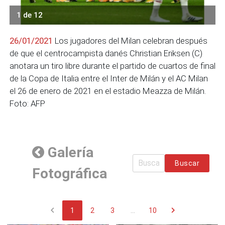
1 de 12
26/01/2021
Los jugadores del Milan celebran después
de que el centrocampista danés Christian Eriksen (C)
anotara un tiro libre durante el partido de cuartos de final
de la Copa de Italia entre el Inter de Milán y el AC Milan
el 26 de enero de 2021 en el estadio Meazza de Milán.
Foto: AFP
Galería
Buscar
Fotográfica
chevron_left
chevron_right
1
2
3
...
10