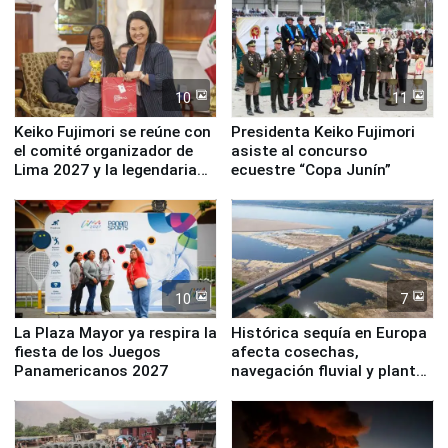
10
11
Keiko Fujimori se reúne con
Presidenta Keiko Fujimori
el comité organizador de
asiste al concurso
Lima 2027 y la legendaria
ecuestre “Copa Junín”
Simone Biles
10
7
La Plaza Mayor ya respira la
Histórica sequía en Europa
fiesta de los Juegos
afecta cosechas,
Panamericanos 2027
navegación fluvial y plantas
nucleares