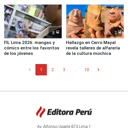
en río Piura
8
7
FIL Lima 2026: mangas y
Hallazgo en Cerro Mayal
cómics entre los favoritos
revela talleres de alfarería
de los jóvenes
de la cultura mochica
chevron_left
chevron_right
1
2
3
...
10
Av. Alfonso Ugarte 873 Lima 1