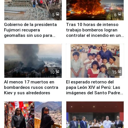
5
6
Gobierno de la presidenta
Tras 10 horas de intenso
Fujimori recupera
trabajo bomberos logran
geomallas sin uso para
controlar el incendio en una
proteger Santa Eulalia ante
planta química de Santiago
Fenómeno El Niño
de Chile
10
15
Al menos 17 muertos en
El esperado retorno del
bombardeos rusos contra
papa León XIV al Perú: Las
Kiev y sus alrededores
imágenes del Santo Padre
en su labor pastoral en
nuestro país