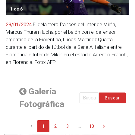
1 de 6
28/01/2024
El delantero francés del Inter de Milán,
Marcus Thuram lucha por el balón con el defensor
argentino de la Fiorentina, Lucas Martínez Quarta
durante el partido de fútbol de la Serie A italiana entre
Fiorentina e Inter de Milán en el estadio Artemio Franchi,
en Florencia. Foto: AFP
Galería
Buscar
Fotográfica
chevron_left
chevron_right
1
2
3
...
10