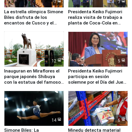
7
7
La estrella olímpica Simone
Presidenta Keiko Fujimori
Biles disfruta de los
realiza visita de trabajo a
encantos de Cusco y el
planta de Coca-Cola en
Valle Sagrado
Pucusana
12
5
Inauguran en Miraflores el
Presidenta Keiko Fujimori
parque japonés Shibuya
participa en sesión
con la estatua del famoso
solemne por el Día del Juez
perro Hachiko
y la Jueza
14
6
Simone Biles: La
Minedu detecta material