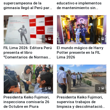
supercampeona de la
educativo e implementos
gimnasia llegó al Perú para
de mantenimiento sin
empezar cuenta regresiva a
distribuir en almacenes de
Panamericanos Lima 2027
la UGEL 2
9
8
FIL Lima 2026: Editora Perú
El mundo mágico de Harry
presenta el libro
Potter presente en la FIL
"Comentarios de Normas
Lima 2026
Legales: Laboral Vl .
Derecho Colectivo"
5
7
Presidenta Keiko Fujimori,
Presidenta Keiko Fujimori,
inspecciona comisaría 26
supervisa trabajos de
de Octubre en Piura
limpieza y descolmatación