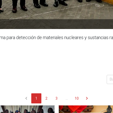
tema para detección de materiales nucleares y sustancias r
chevron_left
chevron_right
1
2
3
...
10