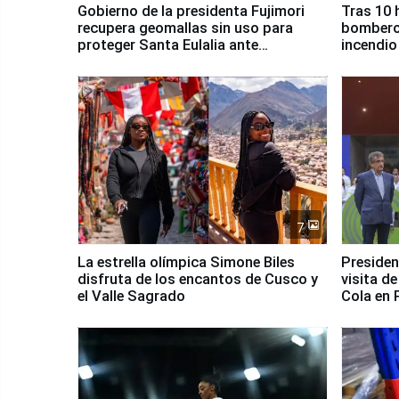
Gobierno de la presidenta Fujimori
Tras 10 
recupera geomallas sin uso para
bomberos
proteger Santa Eulalia ante
incendio
Fenómeno El Niño
Santiago
7
La estrella olímpica Simone Biles
Presiden
disfruta de los encantos de Cusco y
visita d
el Valle Sagrado
Cola en