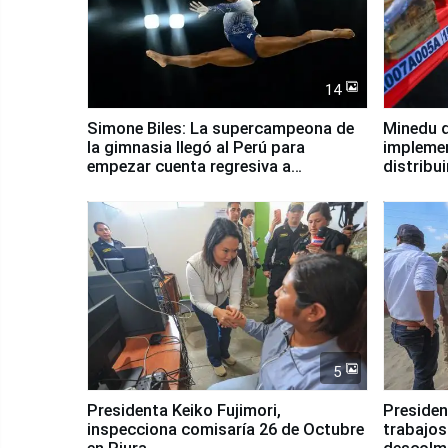
14
Simone Biles: La supercampeona de
Minedu d
la gimnasia llegó al Perú para
impleme
empezar cuenta regresiva a
distribu
Panamericanos Lima 2027
5
Presidenta Keiko Fujimori,
Presiden
inspecciona comisaría 26 de Octubre
trabajos