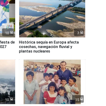
10
7
fiesta de
Histórica sequía en Europa afecta
2027
cosechas, navegación fluvial y
plantas nucleares
10
15