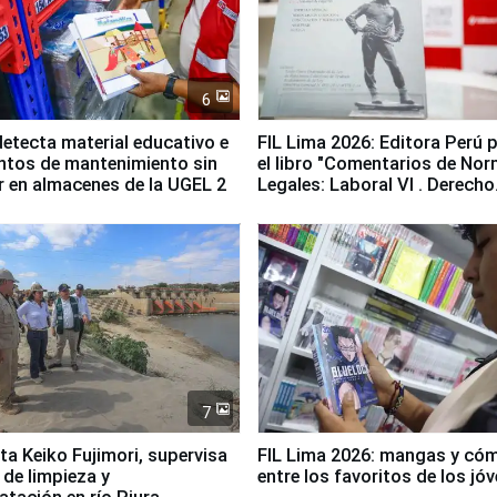
6
etecta material educativo e
FIL Lima 2026: Editora Perú 
ntos de mantenimiento sin
el libro "Comentarios de No
ir en almacenes de la UGEL 2
Legales: Laboral Vl . Derecho
Colectivo"
7
ta Keiko Fujimori, supervisa
FIL Lima 2026: mangas y có
 de limpieza y
entre los favoritos de los jó