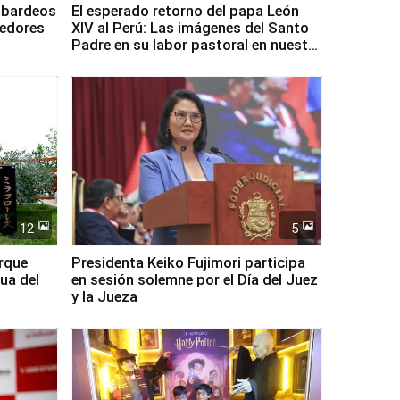
mbardeos
El esperado retorno del papa León
dedores
XIV al Perú: Las imágenes del Santo
Padre en su labor pastoral en nuestro
país
12
5
arque
Presidenta Keiko Fujimori participa
ua del
en sesión solemne por el Día del Juez
y la Jueza