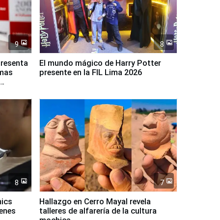
9
8
presenta
El mundo mágico de Harry Potter
rmas
presente en la FIL Lima 2026
8
7
mics
Hallazgo en Cerro Mayal revela
venes
talleres de alfarería de la cultura