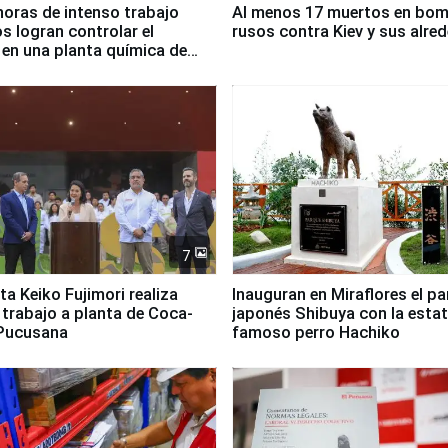
horas de intenso trabajo
Al menos 17 muertos en bo
 logran controlar el
rusos contra Kiev y sus alre
 en una planta química de
 de Chile
7
ta Keiko Fujimori realiza
Inauguran en Miraflores el p
e trabajo a planta de Coca-
japonés Shibuya con la estat
 Pucusana
famoso perro Hachiko