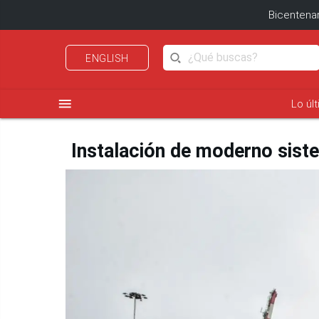
Bicentenar
ENGLISH
menu
Lo úl
Instalación de moderno siste