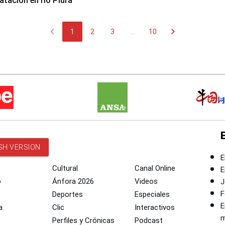
tación en río Piura
chevron_left
chevron_right
1
2
3
...
10
SH VERSION
E
Cultural
Canal Online
E
o
Ánfora 2026
Videos
J
F
Deportes
Especiales
E
a
Clic
Interactivos
m
Perfiles y Crónicas
Podcast