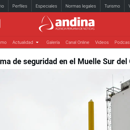
io
Perfiles
Especiales
Normas legales
Turismo
arrow_drop_down
timo
Actualidad
Galería
Canal Online
Videos
Podcas
ma de seguridad en el Muelle Sur del 