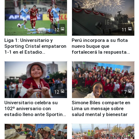
12
11
Liga 1: Universitario y
Perú incorpora a su flota
Sporting Cristal empataron
nuevo buque que
1-1 en el Estadio
fortalecerá la respuesta
Monumental
ante el fenómeno El Niño
12
7
Universitario celebra su
Simone Biles comparte en
102º aniversario con
Lima un mensaje sobre
estadio lleno ante Sporting
salud mental y bienestar
Cristal