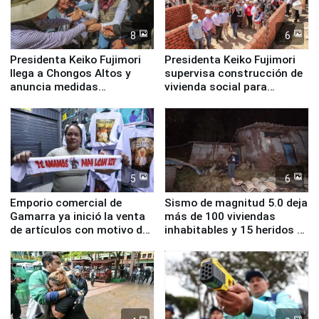
8
6
Presidenta Keiko Fujimori
Presidenta Keiko Fujimori
llega a Chongos Altos y
supervisa construcción de
anuncia medidas
vivienda social para
inmediatas en vivienda,
familias afectadas por
educación, salud y empleo
sismo en Junín
5
6
Emporio comercial de
Sismo de magnitud 5.0 deja
Gamarra ya inició la venta
más de 100 viviendas
de artículos con motivo de
inhabitables y 15 heridos en
la visita del papa León XIV
Junín