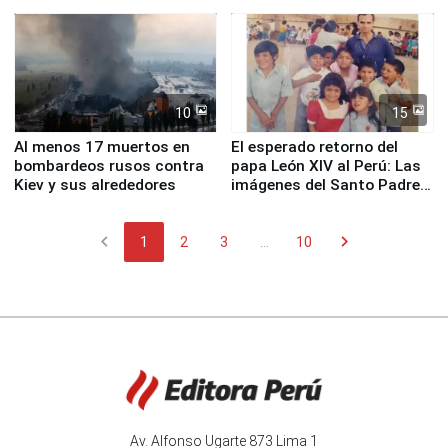
proteger Santa Eulalia ante
planta química de Santiago
Fenómeno El Niño
de Chile
10
15
Al menos 17 muertos en
El esperado retorno del
bombardeos rusos contra
papa León XIV al Perú: Las
Kiev y sus alrededores
imágenes del Santo Padre
en su labor pastoral en
nuestro país
chevron_left
chevron_right
1
2
3
...
10
Av. Alfonso Ugarte 873 Lima 1