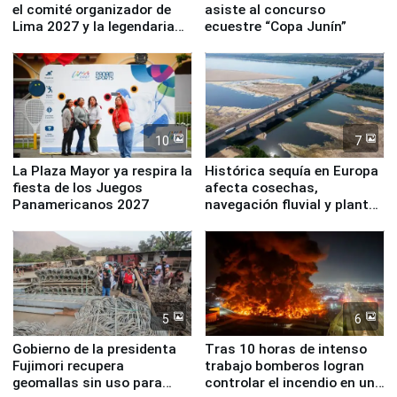
el comité organizador de
asiste al concurso
Lima 2027 y la legendaria
ecuestre “Copa Junín”
Simone Biles
10
7
La Plaza Mayor ya respira la
Histórica sequía en Europa
fiesta de los Juegos
afecta cosechas,
Panamericanos 2027
navegación fluvial y plantas
nucleares
5
6
Gobierno de la presidenta
Tras 10 horas de intenso
Fujimori recupera
trabajo bomberos logran
geomallas sin uso para
controlar el incendio en una