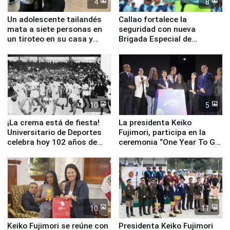
4
8
Un adolescente tailandés
Callao fortalece la
mata a siete personas en
seguridad con nueva
un tiroteo en su casa y
Brigada Especial de
escuela
Turismo y moderno
equipamiento para
Serenazgo
10
5
¡La crema está de fiesta!
La presidenta Keiko
Universitario de Deportes
Fujimori, participa en la
celebra hoy 102 años de
ceremonia “One Year To Go
fundación
de Lima 2027”
10
11
Keiko Fujimori se reúne con
Presidenta Keiko Fujimori