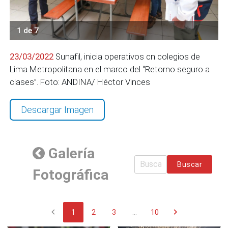
1 de 7
23/03/2022
Sunafil, inicia operativos cn colegios de
Lima Metropolitana en el marco del “Retorno seguro a
clases”. Foto: ANDINA/ Héctor Vinces
Descargar Imagen
Galería
Buscar
Fotográfica
chevron_left
chevron_right
1
2
3
...
10