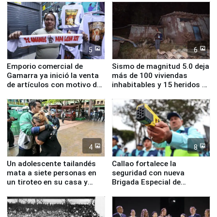
educación, salud y empleo
sismo en Junín
5
6
Emporio comercial de
Sismo de magnitud 5.0 deja
Gamarra ya inició la venta
más de 100 viviendas
de artículos con motivo de
inhabitables y 15 heridos en
la visita del papa León XIV
Junín
4
8
Un adolescente tailandés
Callao fortalece la
mata a siete personas en
seguridad con nueva
un tiroteo en su casa y
Brigada Especial de
escuela
Turismo y moderno
equipamiento para
Serenazgo