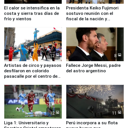
El calor se intensifica en la
Presidenta Keiko Fujimori
costa y sierra tras días de
sostuvo reunión con el
frío y vientos
fiscal de la nación y
ministros de Estado
12
8
Artistas de circo y payasos
Fallece Jorge Messi, padre
desfilaron en colorido
del astro argentino
pasacalle por el centro de
Lima
12
11
Liga 1: Universitario y
Perú incorpora a su flota