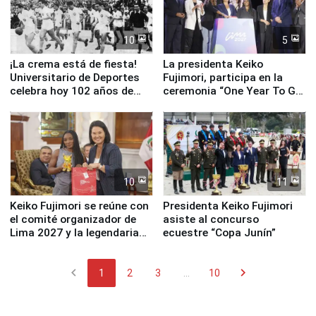
10
5
¡La crema está de fiesta!
La presidenta Keiko
Universitario de Deportes
Fujimori, participa en la
celebra hoy 102 años de
ceremonia “One Year To Go
fundación
de Lima 2027”
10
11
Keiko Fujimori se reúne con
Presidenta Keiko Fujimori
el comité organizador de
asiste al concurso
Lima 2027 y la legendaria
ecuestre “Copa Junín”
Simone Biles
chevron_left
chevron_right
1
2
3
...
10