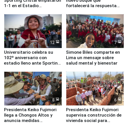
Sporting Cristal empataron
nuevo buque que
1-1 en el Estadio
fortalecerá la respuesta
Monumental
ante el fenómeno El Niño
12
7
Universitario celebra su
Simone Biles comparte en
102º aniversario con
Lima un mensaje sobre
estadio lleno ante Sporting
salud mental y bienestar
Cristal
8
6
Presidenta Keiko Fujimori
Presidenta Keiko Fujimori
llega a Chongos Altos y
supervisa construcción de
anuncia medidas
vivienda social para
inmediatas en vivienda,
familias afectadas por