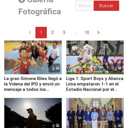
Buscar
Fotográfica
chevron_left
chevron_right
1
2
3
...
10
8
12
La gran Simone Biles llegó a
Liga 1: Sport Boys y Alianza
la Videna del IPD y envió un
Lima empataron 1-1 en el
mensaje a todos los
Estadio Nacional por el
deportistas del Perú
Torneo Clausura
9
6