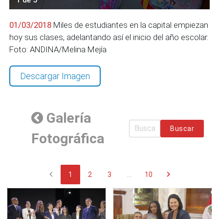
01/03/2018
Miles de estudiantes en la capital empiezan
hoy sus clases, adelantando así el inicio del año escolar.
Foto: ANDINA/Melina Mejía
Descargar Imagen
Galería
Buscar
Fotográfica
chevron_left
chevron_right
1
2
3
...
10