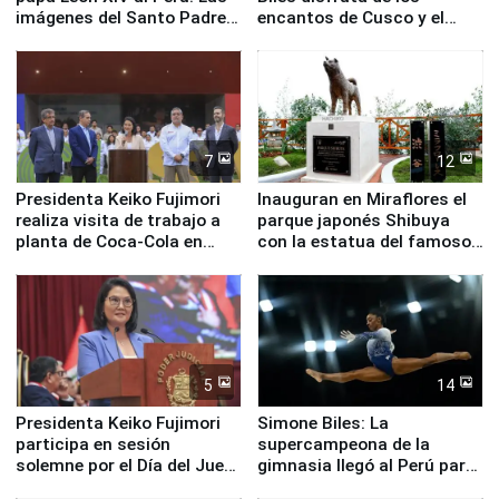
imágenes del Santo Padre
encantos de Cusco y el
en su labor pastoral en
Valle Sagrado
nuestro país
7
12
Presidenta Keiko Fujimori
Inauguran en Miraflores el
realiza visita de trabajo a
parque japonés Shibuya
planta de Coca-Cola en
con la estatua del famoso
Pucusana
perro Hachiko
5
14
Presidenta Keiko Fujimori
Simone Biles: La
participa en sesión
supercampeona de la
solemne por el Día del Juez
gimnasia llegó al Perú para
y la Jueza
empezar cuenta regresiva a