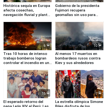
Histórica sequía en Europa
Gobierno de la presidenta
afecta cosechas,
Fujimori recupera
navegación fluvial y plantas
geomallas sin uso para
nucleares
proteger Santa Eulalia ante
Fenómeno El Niño
6
10
Tras 10 horas de intenso
Al menos 17 muertos en
trabajo bomberos logran
bombardeos rusos contra
controlar el incendio en una
Kiev y sus alrededores
planta química de Santiago
de Chile
15
7
El esperado retorno del
La estrella olímpica Simone
papa León XIV al Perú: Las
Biles disfruta de los