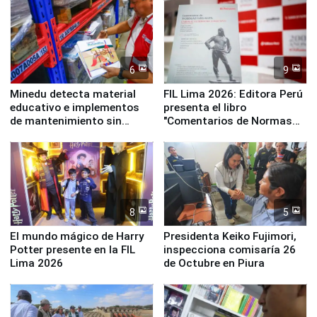
Panamericanos Lima 2027
6
9
Minedu detecta material
FIL Lima 2026: Editora Perú
educativo e implementos
presenta el libro
de mantenimiento sin
"Comentarios de Normas
distribuir en almacenes de
Legales: Laboral Vl .
la UGEL 2
Derecho Colectivo"
8
5
El mundo mágico de Harry
Presidenta Keiko Fujimori,
Potter presente en la FIL
inspecciona comisaría 26
Lima 2026
de Octubre en Piura