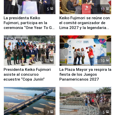
5
10
La presidenta Keiko
Keiko Fujimori se reúne con
Fujimori, participa en la
el comité organizador de
ceremonia “One Year To Go
Lima 2027 y la legendaria
de Lima 2027”
Simone Biles
11
10
Presidenta Keiko Fujimori
La Plaza Mayor ya respira la
asiste al concurso
fiesta de los Juegos
ecuestre “Copa Junín”
Panamericanos 2027
7
5