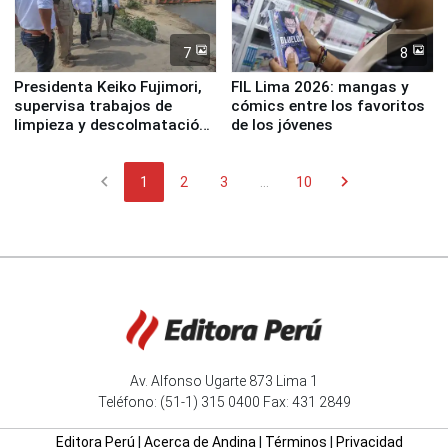
7
8
Presidenta Keiko Fujimori,
FIL Lima 2026: mangas y
supervisa trabajos de
cómics entre los favoritos
limpieza y descolmatación
de los jóvenes
en río Piura
chevron_left
chevron_right
1
2
3
...
10
Av. Alfonso Ugarte 873 Lima 1
Teléfono: (51-1) 315 0400 Fax: 431 2849
Editora Perú
|
Acerca de Andina
|
Términos
|
Privacidad