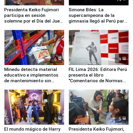
Presidenta Keiko Fujimori
Simone Biles: La
participa en sesión
supercampeona de la
solemne por el Día del Juez
gimnasia llegó al Perú para
y la Jueza
empezar cuenta regresiva a
Panamericanos Lima 2027
6
9
Minedu detecta material
FIL Lima 2026: Editora Perú
educativo e implementos
presenta el libro
de mantenimiento sin
"Comentarios de Normas
distribuir en almacenes de
Legales: Laboral Vl .
la UGEL 2
Derecho Colectivo"
8
5
El mundo mágico de Harry
Presidenta Keiko Fujimori,