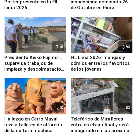
Potter presente en la FIL
inspecciona comisaría 26
Lima 2026
de Octubre en Piura
7
8
Presidenta Keiko Fujimori,
FIL Lima 2026: mangas y
supervisa trabajos de
cómics entre los favoritos
limpieza y descolmatación
de los jóvenes
en río Piura
7
6
Hallazgo en Cerro Mayal
Teleférico de Miraflores
revela talleres de alfarería
entra en etapa final y será
de la cultura mochica
inaugurado en las próximas
semanas