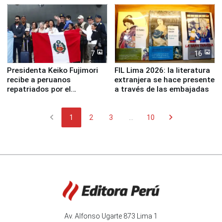
7
16
Presidenta Keiko Fujimori
FIL Lima 2026: la literatura
recibe a peruanos
extranjera se hace presente
repatriados por el
a través de las embajadas
terremoto en Venezuela
chevron_left
chevron_right
1
2
3
...
10
Av. Alfonso Ugarte 873 Lima 1