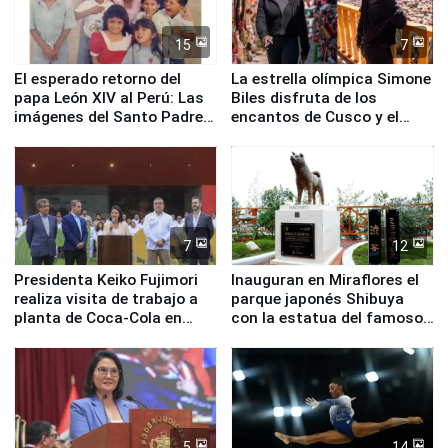
15
7
El esperado retorno del
La estrella olímpica Simone
papa León XIV al Perú: Las
Biles disfruta de los
imágenes del Santo Padre
encantos de Cusco y el
en su labor pastoral en
Valle Sagrado
nuestro país
7
12
Presidenta Keiko Fujimori
Inauguran en Miraflores el
realiza visita de trabajo a
parque japonés Shibuya
planta de Coca-Cola en
con la estatua del famoso
Pucusana
perro Hachiko
5
14