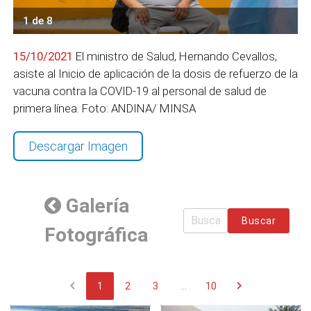
1 de 8
15/10/2021
El ministro de Salud, Hernando Cevallos,
asiste al Inicio de aplicación de la dosis de refuerzo de la
vacuna contra la COVID-19 al personal de salud de
primera línea. Foto: ANDINA/ MINSA
Descargar Imagen
Galería
Buscar
Fotográfica
chevron_left
chevron_right
1
2
3
...
10