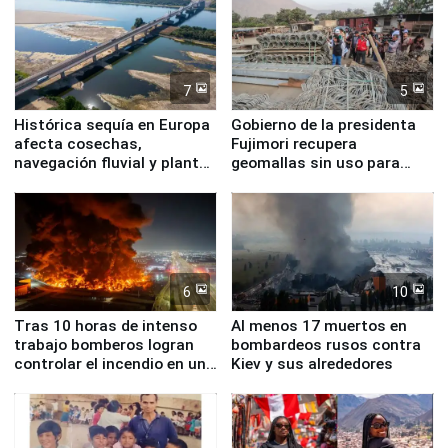
7
5
Histórica sequía en Europa
Gobierno de la presidenta
afecta cosechas,
Fujimori recupera
navegación fluvial y plantas
geomallas sin uso para
nucleares
proteger Santa Eulalia ante
Fenómeno El Niño
6
10
Tras 10 horas de intenso
Al menos 17 muertos en
trabajo bomberos logran
bombardeos rusos contra
controlar el incendio en una
Kiev y sus alrededores
planta química de Santiago
de Chile