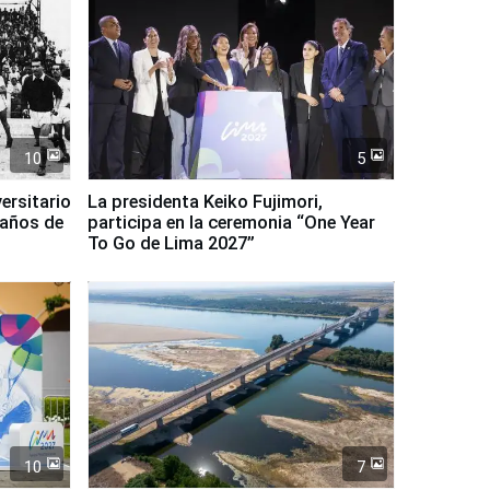
10
5
ersitario
La presidenta Keiko Fujimori,
 años de
participa en la ceremonia “One Year
To Go de Lima 2027”
10
7