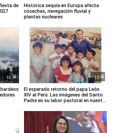
fiesta de
Histórica sequía en Europa afecta
2027
cosechas, navegación fluvial y
plantas nucleares
10
15
mbardeos
El esperado retorno del papa León
dedores
XIV al Perú: Las imágenes del Santo
Padre en su labor pastoral en nuestro
país