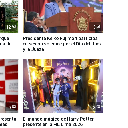
12
5
arque
Presidenta Keiko Fujimori participa
ua del
en sesión solemne por el Día del Juez
y la Jueza
9
8
presenta
El mundo mágico de Harry Potter
rmas
presente en la FIL Lima 2026