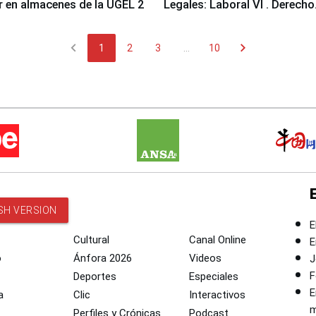
ir en almacenes de la UGEL 2
Legales: Laboral Vl . Derecho
Colectivo"
chevron_left
chevron_right
1
2
3
...
10
SH VERSION
E
Cultural
Canal Online
E
o
Ánfora 2026
Videos
J
F
Deportes
Especiales
E
a
Clic
Interactivos
m
Perfiles y Crónicas
Podcast