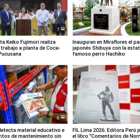
7
ta Keiko Fujimori realiza
Inauguran en Miraflores el p
e trabajo a planta de Coca-
japonés Shibuya con la estat
 Pucusana
famoso perro Hachiko
6
etecta material educativo e
FIL Lima 2026: Editora Perú 
ntos de mantenimiento sin
el libro "Comentarios de No