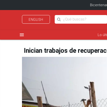
Bicentenar
ENGLISH
menu
Lo úl
Inician trabajos de recuperac