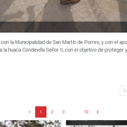
za con la Municipalidad de San Martín de Porres, y con el ap
a la huaca Condevilla Señor II, con el objetivo de proteger 
chevron_left
chevron_right
1
2
3
...
10