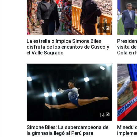
7
La estrella olímpica Simone Biles
Presiden
disfruta de los encantos de Cusco y
visita d
el Valle Sagrado
Cola en
14
Simone Biles: La supercampeona de
Minedu d
la gimnasia llegó al Perú para
impleme