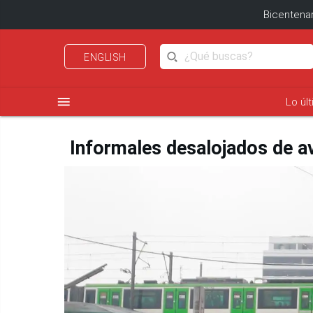
Bicentenar
ENGLISH
menu
Lo úl
Informales desalojados de av