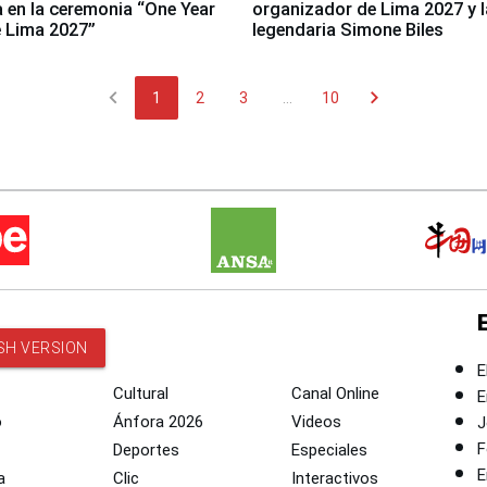
a en la ceremonia “One Year
organizador de Lima 2027 y l
 Lima 2027”
legendaria Simone Biles
chevron_left
chevron_right
1
2
3
...
10
SH VERSION
E
Cultural
Canal Online
E
o
Ánfora 2026
Videos
J
F
Deportes
Especiales
E
a
Clic
Interactivos