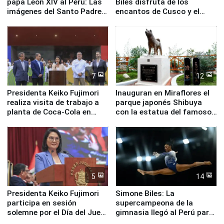
papa León XIV al Perú: Las
Biles disfruta de los
imágenes del Santo Padre
encantos de Cusco y el
en su labor pastoral en
Valle Sagrado
nuestro país
7
12
Presidenta Keiko Fujimori
Inauguran en Miraflores el
realiza visita de trabajo a
parque japonés Shibuya
planta de Coca-Cola en
con la estatua del famoso
Pucusana
perro Hachiko
5
14
Presidenta Keiko Fujimori
Simone Biles: La
participa en sesión
supercampeona de la
solemne por el Día del Juez
gimnasia llegó al Perú para
y la Jueza
empezar cuenta regresiva a