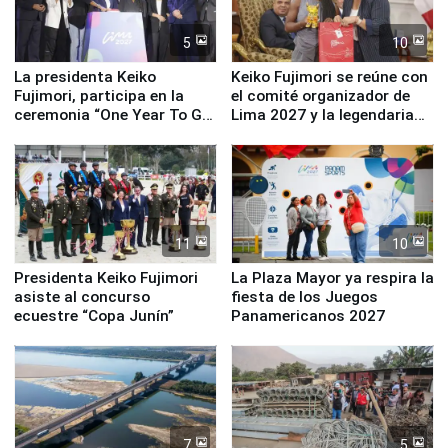
5
10
La presidenta Keiko
Keiko Fujimori se reúne con
Fujimori, participa en la
el comité organizador de
ceremonia “One Year To Go
Lima 2027 y la legendaria
de Lima 2027”
Simone Biles
11
10
Presidenta Keiko Fujimori
La Plaza Mayor ya respira la
asiste al concurso
fiesta de los Juegos
ecuestre “Copa Junín”
Panamericanos 2027
7
5