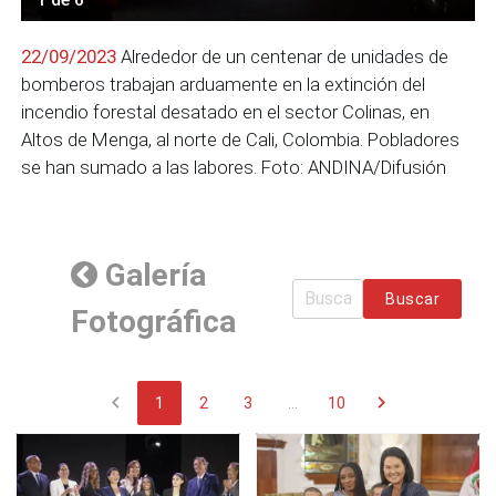
22/09/2023
Alrededor de un centenar de unidades de
bomberos trabajan arduamente en la extinción del
incendio forestal desatado en el sector Colinas, en
Altos de Menga, al norte de Cali, Colombia. Pobladores
se han sumado a las labores. Foto: ANDINA/Difusión
Galería
Buscar
Fotográfica
chevron_left
chevron_right
1
2
3
...
10