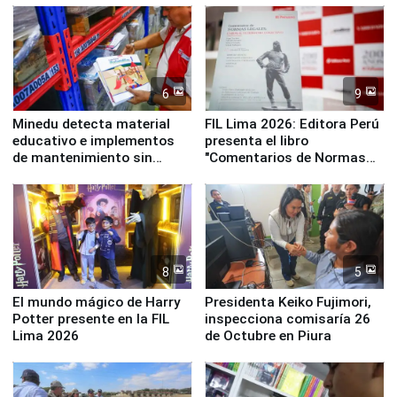
Panamericanos Lima 2027
6
9
Minedu detecta material
FIL Lima 2026: Editora Perú
educativo e implementos
presenta el libro
de mantenimiento sin
"Comentarios de Normas
distribuir en almacenes de
Legales: Laboral Vl .
la UGEL 2
Derecho Colectivo"
8
5
El mundo mágico de Harry
Presidenta Keiko Fujimori,
Potter presente en la FIL
inspecciona comisaría 26
Lima 2026
de Octubre en Piura