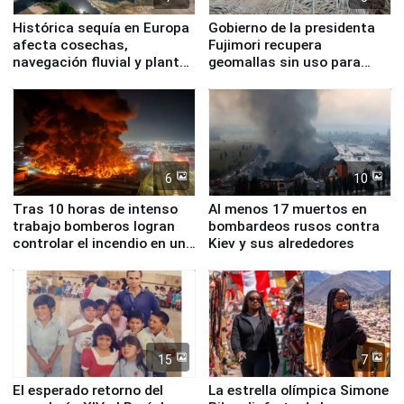
Histórica sequía en Europa
Gobierno de la presidenta
afecta cosechas,
Fujimori recupera
navegación fluvial y plantas
geomallas sin uso para
nucleares
proteger Santa Eulalia ante
Fenómeno El Niño
6
10
Tras 10 horas de intenso
Al menos 17 muertos en
trabajo bomberos logran
bombardeos rusos contra
controlar el incendio en una
Kiev y sus alrededores
planta química de Santiago
de Chile
15
7
El esperado retorno del
La estrella olímpica Simone