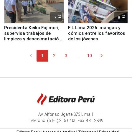
7
8
Presidenta Keiko Fujimori,
FIL Lima 2026: mangas y
supervisa trabajos de
cómics entre los favoritos
limpieza y descolmatación
de los jóvenes
en río Piura
chevron_left
chevron_right
1
2
3
...
10
Av. Alfonso Ugarte 873 Lima 1
Teléfono: (51-1) 315 0400 Fax: 431 2849