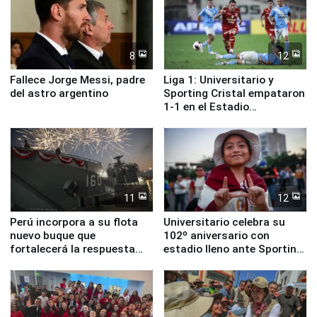
8
12
Fallece Jorge Messi, padre
Liga 1: Universitario y
del astro argentino
Sporting Cristal empataron
1-1 en el Estadio
Monumental
11
12
Perú incorpora a su flota
Universitario celebra su
nuevo buque que
102º aniversario con
fortalecerá la respuesta
estadio lleno ante Sporting
ante el fenómeno El Niño
Cristal