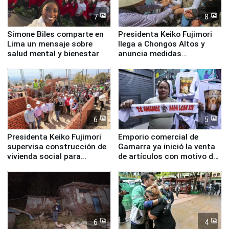
7
8
Simone Biles comparte en
Presidenta Keiko Fujimori
Lima un mensaje sobre
llega a Chongos Altos y
salud mental y bienestar
anuncia medidas
inmediatas en vivienda,
educación, salud y empleo
6
5
Presidenta Keiko Fujimori
Emporio comercial de
supervisa construcción de
Gamarra ya inició la venta
vivienda social para
de artículos con motivo de
familias afectadas por
la visita del papa León XIV
sismo en Junín
6
4