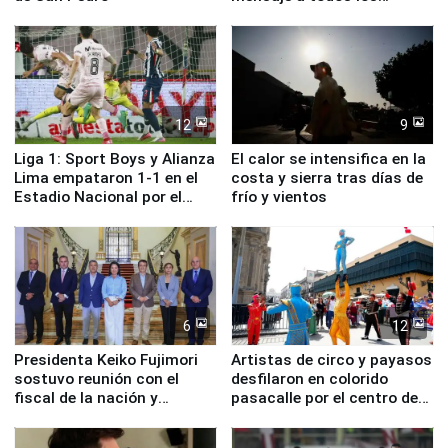
deportistas del Perú
12
9
Liga 1: Sport Boys y Alianza
El calor se intensifica en la
Lima empataron 1-1 en el
costa y sierra tras días de
Estadio Nacional por el
frío y vientos
Torneo Clausura
6
12
Presidenta Keiko Fujimori
Artistas de circo y payasos
sostuvo reunión con el
desfilaron en colorido
fiscal de la nación y
pasacalle por el centro de
ministros de Estado
Lima