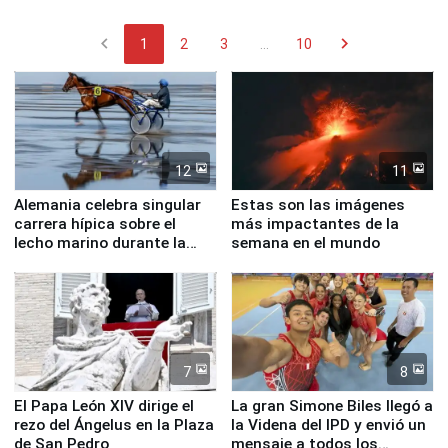
chevron_left
chevron_right
1
2
3
...
10
12
11
Alemania celebra singular
Estas son las imágenes
carrera hípica sobre el
más impactantes de la
lecho marino durante la
semana en el mundo
marea baja
7
8
El Papa León XIV dirige el
La gran Simone Biles llegó a
rezo del Ángelus en la Plaza
la Videna del IPD y envió un
de San Pedro
mensaje a todos los