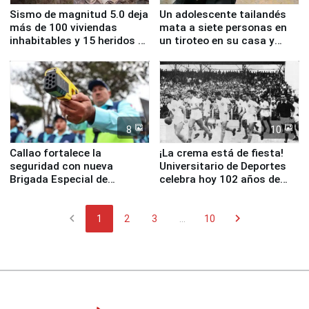
Sismo de magnitud 5.0 deja
Un adolescente tailandés
más de 100 viviendas
mata a siete personas en
inhabitables y 15 heridos en
un tiroteo en su casa y
Junín
escuela
8
10
Callao fortalece la
¡La crema está de fiesta!
seguridad con nueva
Universitario de Deportes
Brigada Especial de
celebra hoy 102 años de
Turismo y moderno
fundación
equipamiento para
chevron_left
chevron_right
Serenazgo
1
2
3
...
10