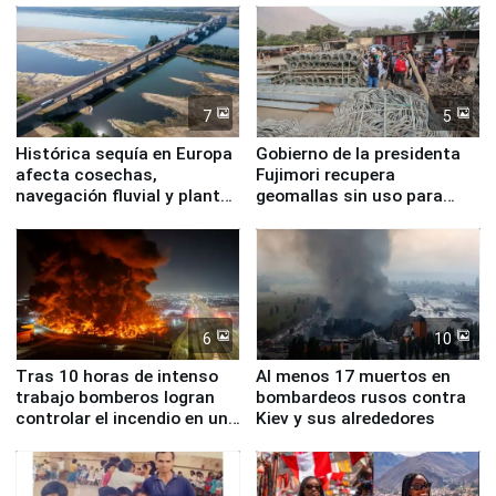
7
5
Histórica sequía en Europa
Gobierno de la presidenta
afecta cosechas,
Fujimori recupera
navegación fluvial y plantas
geomallas sin uso para
nucleares
proteger Santa Eulalia ante
Fenómeno El Niño
6
10
Tras 10 horas de intenso
Al menos 17 muertos en
trabajo bomberos logran
bombardeos rusos contra
controlar el incendio en una
Kiev y sus alrededores
planta química de Santiago
de Chile