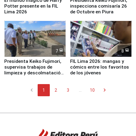
El mundo mágico de Harry
Presidenta Keiko Fujimori,
Potter presente en la FIL
inspecciona comisaría 26
Lima 2026
de Octubre en Piura
7
8
Presidenta Keiko Fujimori,
FIL Lima 2026: mangas y
supervisa trabajos de
cómics entre los favoritos
limpieza y descolmatación
de los jóvenes
en río Piura
chevron_left
chevron_right
1
2
3
...
10