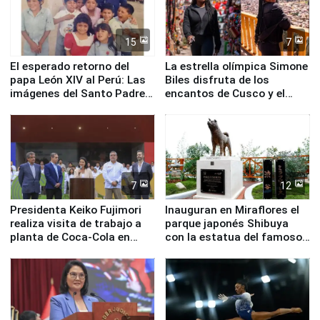
15
7
El esperado retorno del
La estrella olímpica Simone
papa León XIV al Perú: Las
Biles disfruta de los
imágenes del Santo Padre
encantos de Cusco y el
en su labor pastoral en
Valle Sagrado
nuestro país
7
12
Presidenta Keiko Fujimori
Inauguran en Miraflores el
realiza visita de trabajo a
parque japonés Shibuya
planta de Coca-Cola en
con la estatua del famoso
Pucusana
perro Hachiko