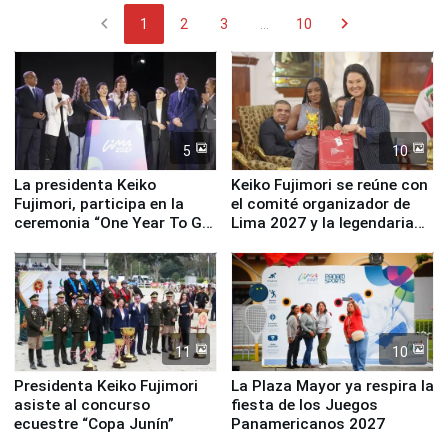
chevron_left
chevron_right
1
2
3
...
10
5
10
La presidenta Keiko
Keiko Fujimori se reúne con
Fujimori, participa en la
el comité organizador de
ceremonia “One Year To Go
Lima 2027 y la legendaria
de Lima 2027”
Simone Biles
11
10
Presidenta Keiko Fujimori
La Plaza Mayor ya respira la
asiste al concurso
fiesta de los Juegos
ecuestre “Copa Junín”
Panamericanos 2027