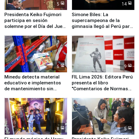
5
14
Presidenta Keiko Fujimori
Simone Biles: La
participa en sesión
supercampeona de la
solemne por el Día del Juez
gimnasia llegó al Perú para
y la Jueza
empezar cuenta regresiva a
Panamericanos Lima 2027
6
9
Minedu detecta material
FIL Lima 2026: Editora Perú
educativo e implementos
presenta el libro
de mantenimiento sin
"Comentarios de Normas
distribuir en almacenes de
Legales: Laboral Vl .
la UGEL 2
Derecho Colectivo"
8
5