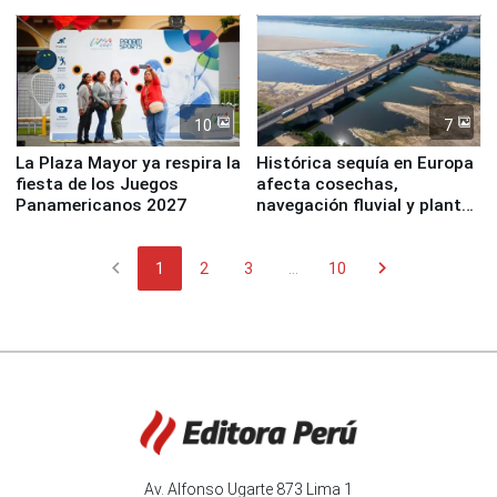
Simone Biles
10
7
La Plaza Mayor ya respira la
Histórica sequía en Europa
fiesta de los Juegos
afecta cosechas,
Panamericanos 2027
navegación fluvial y plantas
nucleares
chevron_left
chevron_right
1
2
3
...
10
Av. Alfonso Ugarte 873 Lima 1