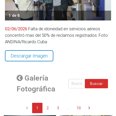
1 de 8
02/06/2026
Falta de idoneidad en servicios aéreos
concentró mas del 50% de reclamos registrados. Foto:
ANDINA/Ricardo Cuba
Descargar Imagen
Galería
Buscar
Fotográfica
chevron_left
chevron_right
1
2
3
...
10