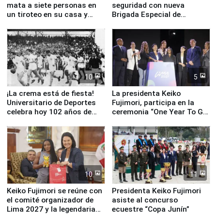
mata a siete personas en
seguridad con nueva
un tiroteo en su casa y
Brigada Especial de
escuela
Turismo y moderno
equipamiento para
Serenazgo
10
5
¡La crema está de fiesta!
La presidenta Keiko
Universitario de Deportes
Fujimori, participa en la
celebra hoy 102 años de
ceremonia “One Year To Go
fundación
de Lima 2027”
10
11
Keiko Fujimori se reúne con
Presidenta Keiko Fujimori
el comité organizador de
asiste al concurso
Lima 2027 y la legendaria
ecuestre “Copa Junín”