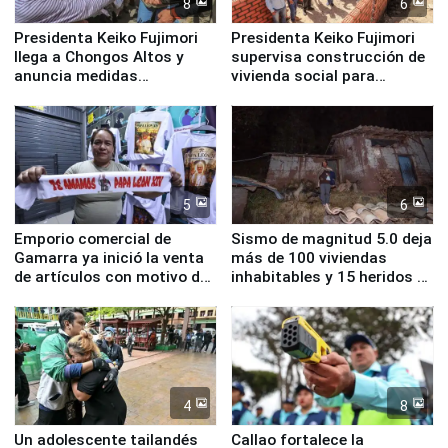
8
6
Presidenta Keiko Fujimori
Presidenta Keiko Fujimori
llega a Chongos Altos y
supervisa construcción de
anuncia medidas
vivienda social para
inmediatas en vivienda,
familias afectadas por
educación, salud y empleo
sismo en Junín
5
6
Emporio comercial de
Sismo de magnitud 5.0 deja
Gamarra ya inició la venta
más de 100 viviendas
de artículos con motivo de
inhabitables y 15 heridos en
la visita del papa León XIV
Junín
4
8
Un adolescente tailandés
Callao fortalece la