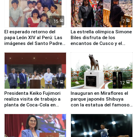
15
7
El esperado retorno del
La estrella olímpica Simone
papa León XIV al Perú: Las
Biles disfruta de los
imágenes del Santo Padre
encantos de Cusco y el
en su labor pastoral en
Valle Sagrado
nuestro país
7
12
Presidenta Keiko Fujimori
Inauguran en Miraflores el
realiza visita de trabajo a
parque japonés Shibuya
planta de Coca-Cola en
con la estatua del famoso
Pucusana
perro Hachiko