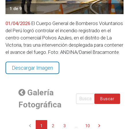
1 de 9
01/04/2026
El Cuerpo General de Bomberos Voluntarios
del Perú logró controlar el incendio registrado en el
centro comercial Polvos Azules, en el distrito de La
Victoria, tras una intervención desplegada para contener
el avance del fuego. Foto: ANDINA/Daniel Bracamonte.
Descargar Imagen
Galería
Buscar
Fotográfica
chevron_left
chevron_right
1
2
3
...
10