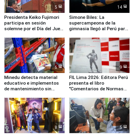
5
14
Presidenta Keiko Fujimori
Simone Biles: La
participa en sesión
supercampeona de la
solemne por el Día del Juez
gimnasia llegó al Perú para
y la Jueza
empezar cuenta regresiva a
Panamericanos Lima 2027
6
9
Minedu detecta material
FIL Lima 2026: Editora Perú
educativo e implementos
presenta el libro
de mantenimiento sin
"Comentarios de Normas
distribuir en almacenes de
Legales: Laboral Vl .
la UGEL 2
Derecho Colectivo"
8
5