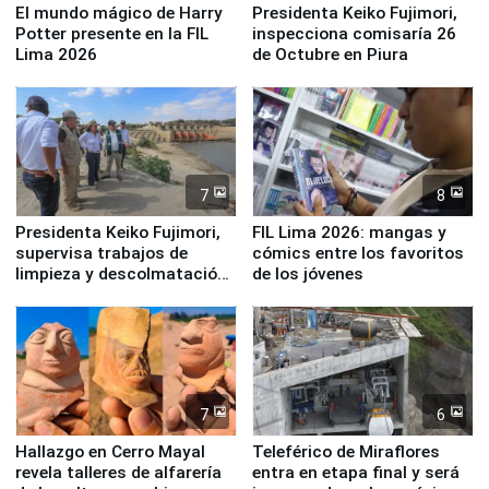
El mundo mágico de Harry
Presidenta Keiko Fujimori,
Potter presente en la FIL
inspecciona comisaría 26
Lima 2026
de Octubre en Piura
7
8
Presidenta Keiko Fujimori,
FIL Lima 2026: mangas y
supervisa trabajos de
cómics entre los favoritos
limpieza y descolmatación
de los jóvenes
en río Piura
7
6
Hallazgo en Cerro Mayal
Teleférico de Miraflores
revela talleres de alfarería
entra en etapa final y será