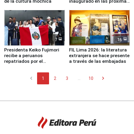
de la cultura mochica
inaugurado en las próximas
semanas
7
16
Presidenta Keiko Fujimori
FIL Lima 2026: la literatura
recibe a peruanos
extranjera se hace presente
repatriados por el
a través de las embajadas
terremoto en Venezuela
chevron_left
chevron_right
1
2
3
...
10