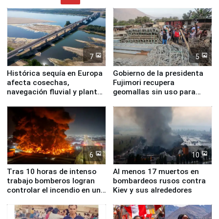
7
5
Histórica sequía en Europa
Gobierno de la presidenta
afecta cosechas,
Fujimori recupera
navegación fluvial y plantas
geomallas sin uso para
nucleares
proteger Santa Eulalia ante
Fenómeno El Niño
6
10
Tras 10 horas de intenso
Al menos 17 muertos en
trabajo bomberos logran
bombardeos rusos contra
controlar el incendio en una
Kiev y sus alrededores
planta química de Santiago
de Chile